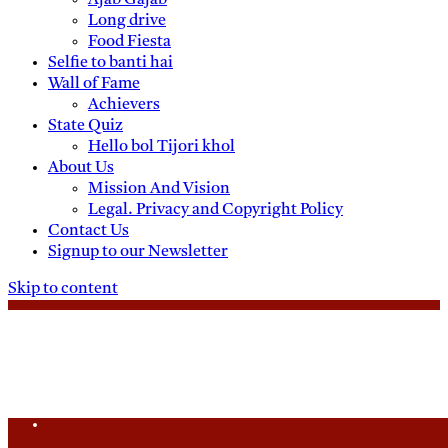
Ajab Gajab
Long drive
Food Fiesta
Selfie to banti hai
Wall of Fame
Achievers
State Quiz
Hello bol Tijori khol
About Us
Mission And Vision
Legal. Privacy and Copyright Policy
Contact Us
Signup to our Newsletter
Skip to content
Friday, August 7, 2026
Daily News
Uttam Pradesh