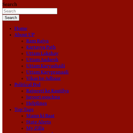
Search
Search
Home
About UP
Ram Rajya
Kartavya Path
Uttam Lakshay
Uttam Aadarsh
Uttam Karyashaili
Uttam Karypranaali
Vikas he Adhaar
Political Pod
Rajneeti ke Kautilya
Jaroori soochna
Helplines
Top Tags
Mann ki Baat
State Alerts
My Zilla