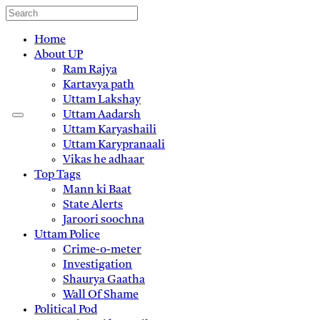
Home
About UP
Ram Rajya
Kartavya path
Uttam Lakshay
Uttam Aadarsh
Uttam Karyashaili
Uttam Karypranaali
Vikas he adhaar
Top Tags
Mann ki Baat
State Alerts
Jaroori soochna
Uttam Police
Crime-o-meter
Investigation
Shaurya Gaatha
Wall Of Shame
Political Pod