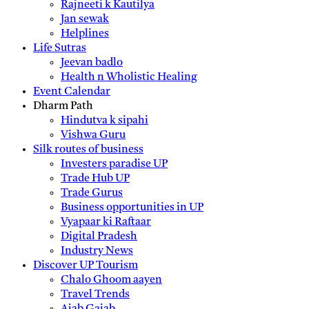
Rajneeti k Kautilya
Jan sewak
Helplines
Life Sutras
Jeevan badlo
Health n Wholistic Healing
Event Calendar
Dharm Path
Hindutva k sipahi
Vishwa Guru
Silk routes of business
Investers paradise UP
Trade Hub UP
Trade Gurus
Business opportunities in UP
Vyapaar ki Raftaar
Digital Pradesh
Industry News
Discover UP Tourism
Chalo Ghoom aayen
Travel Trends