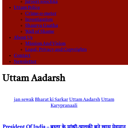
Jaroori soochna
Uttam Police
Crime-o-meter
Investigation
Shaurya Gaatha
Wall of Shame
About Us
Mission And Vision
Legal, Privacy and Copyrights
Contact
Newsletter
Uttam Aadarsh
jan sewak
Bharat ki Sarkar
Uttam Aadarsh
Uttam
Karypranaali
President Of India – बस्तर के मांझी-चालकी बने खास मेहमान