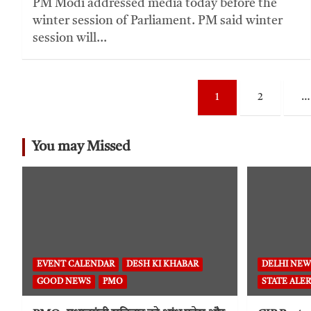
PM Modi addressed media today before the
winter session of Parliament. PM said winter
session will…
1
2
…
You may Missed
EVENT CALENDAR
DESH KI KHABAR
DELHI NEW
GOOD NEWS
PMO
STATE ALER