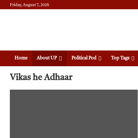
Friday, August 7, 2026
Daily News
Uttam Pradesh
Home
About UP
Political Pod
Top Tags
Vikas he Adhaar