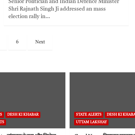
Senior Politician and Indian Defence Minister
Shri Rajnath Singh Ji addressed an mass
election rally in…
6
Next
S
DESH KI KHABAR
STATE ALERTS
DESH KI KHAB
TS
UTTAM LAKSHAY