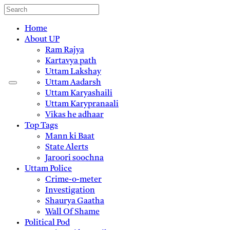
Home
About UP
Ram Rajya
Kartavya path
Uttam Lakshay
Uttam Aadarsh
Uttam Karyashaili
Uttam Karypranaali
Vikas he adhaar
Top Tags
Mann ki Baat
State Alerts
Jaroori soochna
Uttam Police
Crime-o-meter
Investigation
Shaurya Gaatha
Wall Of Shame
Political Pod