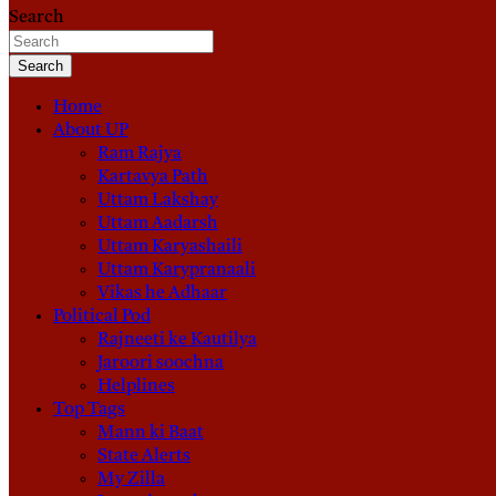
Search
Search
Home
About UP
Ram Rajya
Kartavya Path
Uttam Lakshay
Uttam Aadarsh
Uttam Karyashaili
Uttam Karypranaali
Vikas he Adhaar
Political Pod
Rajneeti ke Kautilya
Jaroori soochna
Helplines
Top Tags
Mann ki Baat
State Alerts
My Zilla