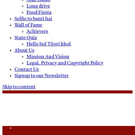
Ajab Gajab
Long drive
Food Fiesta
Selfie to banti hai
Wall of Fame
Achievers
State Quiz
Hello bol Tijori khol
About Us
Mission And Vision
Legal. Privacy and Copyright Policy
Contact Us
Signup to our Newsletter
Skip to content
Friday, August 7, 2026
Daily News
Uttam Pradesh