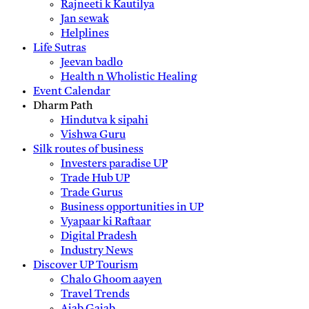
Rajneeti k Kautilya
Jan sewak
Helplines
Life Sutras
Jeevan badlo
Health n Wholistic Healing
Event Calendar
Dharm Path
Hindutva k sipahi
Vishwa Guru
Silk routes of business
Investers paradise UP
Trade Hub UP
Trade Gurus
Business opportunities in UP
Vyapaar ki Raftaar
Digital Pradesh
Industry News
Discover UP Tourism
Chalo Ghoom aayen
Travel Trends