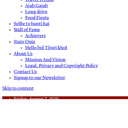
Travel Trends
Ajab Gajab
Long drive
Food Fiesta
Selfie to banti hai
Wall of Fame
Achievers
State Quiz
Hello bol Tijori khol
About Us
Mission And Vision
Legal. Privacy and Copyright Policy
Contact Us
Signup to our Newsletter
Skip to content
Friday, August 7, 2026
Daily News
Uttam Pradesh