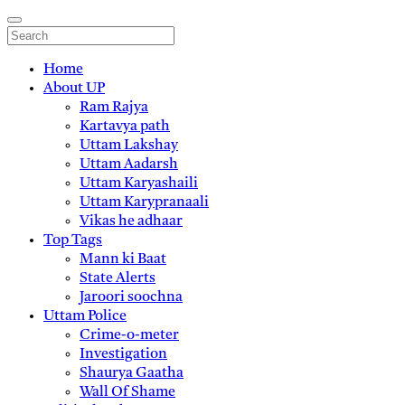
Home
About UP
Ram Rajya
Kartavya path
Uttam Lakshay
Uttam Aadarsh
Uttam Karyashaili
Uttam Karypranaali
Vikas he adhaar
Top Tags
Mann ki Baat
State Alerts
Jaroori soochna
Uttam Police
Crime-o-meter
Investigation
Shaurya Gaatha
Wall Of Shame