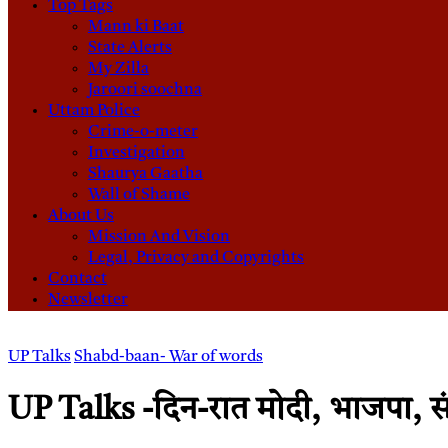
Top Tags
Mann ki Baat
State Alerts
My Zilla
Jaroori soochna
Uttam Police
Crime-o-meter
Investigation
Shaurya Gaatha
Wall of Shame
About Us
Mission And Vision
Legal, Privacy and Copyrights
Contact
Newsletter
UP Talks
Shabd-baan- War of words
UP Talks -दिन-रात मोदी, भाजपा, संघ औ