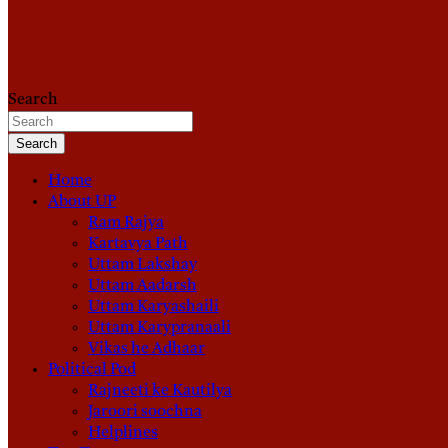
Search
Search
Home
About UP
Ram Rajya
Kartavya Path
Uttam Lakshay
Uttam Aadarsh
Uttam Karyashaili
Uttam Karypranaali
Vikas he Adhaar
Political Pod
Rajneeti ke Kautilya
Jaroori soochna
Helplines