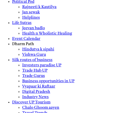
Political Pod
Rajneeti k Kautilya
Jan sewak
Helplines
Life Sutras
Jeevan badlo
Health n Wholistic Healing
Event Calendar
Dharm Path
Hindutva k sipahi
Vishwa Guru
Silk routes of business
Investers paradise UP
Trade Hub UP
Trade Gurus
Business opportunities in UP
Vyapaar ki Raftaar
Digital Pradesh
Industry News
Discover UP Tourism
Chalo Ghoom aayen