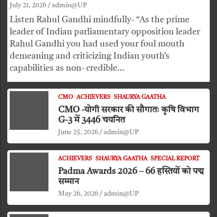
July 21, 2026
admin@UP
Listen Rahul Gandhi mindfully- “As the prime
leader of Indian parliamentary opposition leader
Rahul Gandhi you had used your foul mouth
demeaning and criticizing Indian youth’s
capabilities as non- credible…
CMO
ACHIEVERS
SHAURYA GAATHA
CMO -योगी सरकार की सौगातः कृषि विभाग
G-3 में 3446 चयनित
June 25, 2026
admin@UP
ACHIEVERS
SHAURYA GAATHA
SPECIAL REPORT
Padma Awards 2026 – 66 हस्तियों को पद्म
सम्मान
May 26, 2026
admin@UP