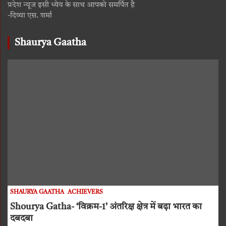
प्रदेश न्यूज इसी ध्येय के साथ आपको समर्पित है
-दिव्या एस. शर्मा
Shaurya Gaatha
SHAURYA GAATHA
ACHIEVERS
Shourya Gatha- ‘विक्रम-1’ अंतरिक्ष क्षेत्र में बढ़ा भारत का
दबदबा