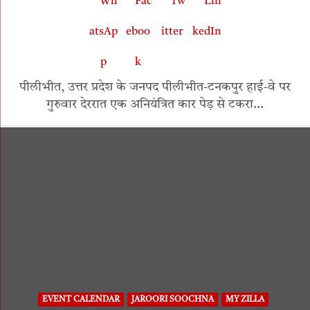
पीलीभीत, उत्तर प्रदेश के जनपद पीलीभीत-टनकपुर हाई-वे पर
गुरुवार देररात एक अनियंत्रित कार पेड़ से टकरा…
EVENT CALENDAR
JAROORI SOOCHNA
MY ZILLA