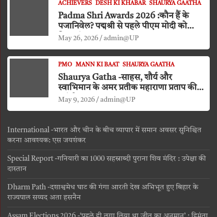
ACHIEVERS
DESH KI KHABAR
SHAURYA GAATHA
Padma Shri Awards 2026 :कौन हैं के
पजानिवेल? पद्मश्री से पहले पीएम मोदी को
किया दंडवत प्रणाम
May 26, 2026
admin@UP
PMO
MANN KI BAAT
SHAURYA GAATHA
Shaurya Gatha -साहस, शौर्य और
स्वाभिमान के अमर प्रतीक महाराणा प्रताप की
जयंती
May 9, 2026
admin@UP
International -भारत और चीन के बीच व्यापार में समान अवसर सुनिश्चित
करना आवश्यक: एस जयशंकर
Special Report -गनियारी का 1000 सहस्राब्दी पुराना शिव मंदिर : उपेक्षा की
दास्तान
Dharm Path -दशाश्वमेध घाट की गंगा आरती देख अभिभूत हुए बिहार के
राज्यपाल सय्यद अता हसनैन
Assam Elections 2026 -‘पहले ही लगा लिया था जीत का अनुमान’ : हिमंता