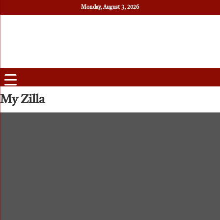
Monday, August 3, 2026
Daily News
Uttam Pradesh
My Zilla