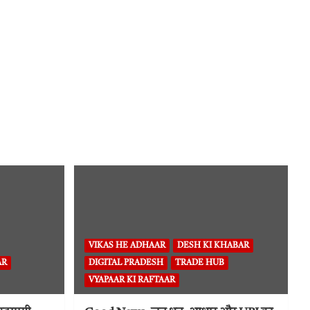
VIKAS HE ADHAAR
DESH KI KHABAR
AR
DIGITAL PRADESH
TRADE HUB
VYAPAAR KI RAFTAAR