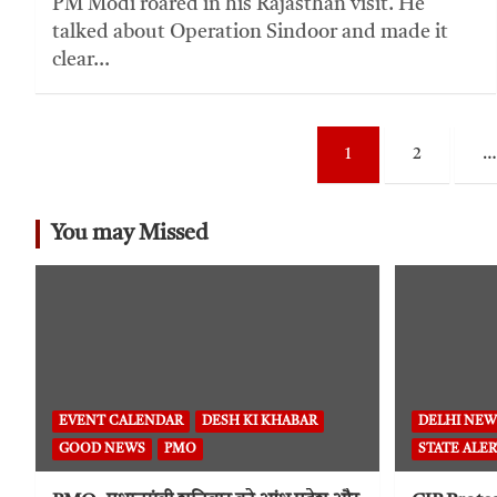
PM Modi roared in his Rajasthan visit. He
talked about Operation Sindoor and made it
clear…
1
2
…
You may Missed
EVENT CALENDAR
DESH KI KHABAR
DELHI NEW
GOOD NEWS
PMO
STATE ALER