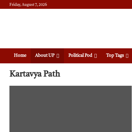
Friday, August 7, 2026
Daily News
Uttam Pradesh
Home
About UP
Political Pod
Top Tags
Kartavya Path