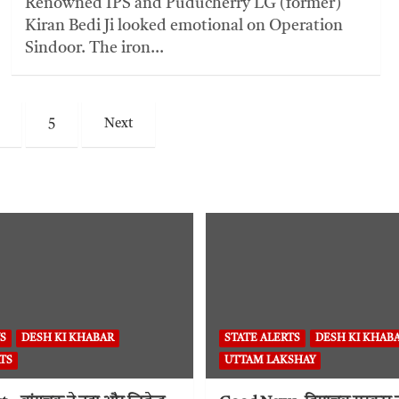
Renowned IPS and Puducherry LG (former)
Kiran Bedi Ji looked emotional on Operation
Sindoor. The iron…
5
Next
S
DESH KI KHABAR
STATE ALERTS
DESH KI KHAB
TS
UTTAM LAKSHAY