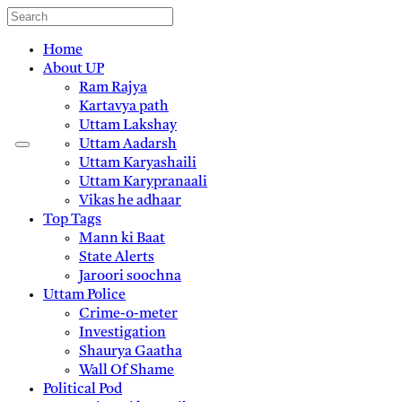
Home
About UP
Ram Rajya
Kartavya path
Uttam Lakshay
Uttam Aadarsh
Uttam Karyashaili
Uttam Karypranaali
Vikas he adhaar
Top Tags
Mann ki Baat
State Alerts
Jaroori soochna
Uttam Police
Crime-o-meter
Investigation
Shaurya Gaatha
Wall Of Shame
Political Pod