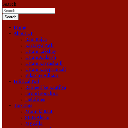
Search
Search
Home
About UP
Ram Rajya
Kartavya Path
Uttam Lakshay
Uttam Aadarsh
Uttam Karyashaili
Uttam Karypranaali
Vikas he Adhaar
Political Pod
Rajneeti ke Kautilya
Jaroori soochna
Helplines
Top Tags
Mann ki Baat
State Alerts
My Zilla