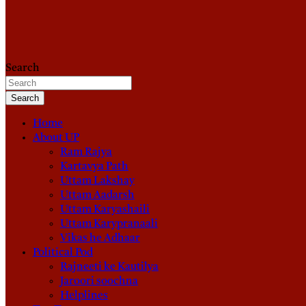
Search
Search
Home
About UP
Ram Rajya
Kartavya Path
Uttam Lakshay
Uttam Aadarsh
Uttam Karyashaili
Uttam Karypranaali
Vikas he Adhaar
Political Pod
Rajneeti ke Kautilya
Jaroori soochna
Helplines