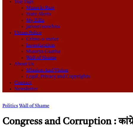
Top Tags
Mann ki Baat
State Alerts
My Zilla
Jaroori soochna
Uttam Police
Crime-o-meter
Investigation
Shaurya Gaatha
Wall of Shame
About Us
Mission And Vision
Legal, Privacy and Copyrights
Contact
Newsletter
Politics
Wall of Shame
Congress and Corruption : कांग्रेस के