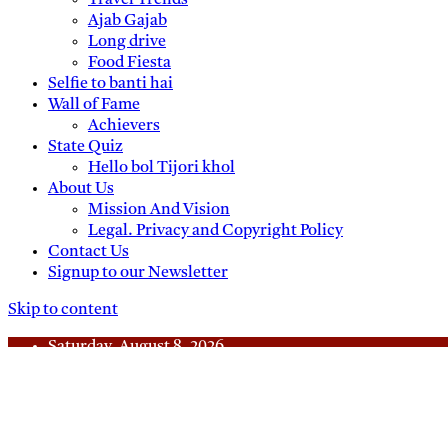
Travel Trends
Ajab Gajab
Long drive
Food Fiesta
Selfie to banti hai
Wall of Fame
Achievers
State Quiz
Hello bol Tijori khol
About Us
Mission And Vision
Legal. Privacy and Copyright Policy
Contact Us
Signup to our Newsletter
Skip to content
Saturday, August 8, 2026
Daily News
Uttam Pradesh