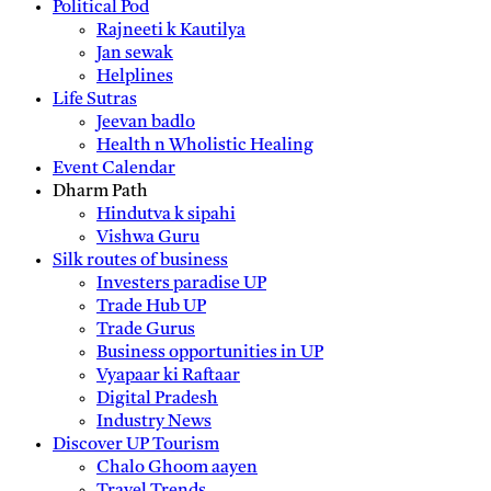
Political Pod
Rajneeti k Kautilya
Jan sewak
Helplines
Life Sutras
Jeevan badlo
Health n Wholistic Healing
Event Calendar
Dharm Path
Hindutva k sipahi
Vishwa Guru
Silk routes of business
Investers paradise UP
Trade Hub UP
Trade Gurus
Business opportunities in UP
Vyapaar ki Raftaar
Digital Pradesh
Industry News
Discover UP Tourism
Chalo Ghoom aayen