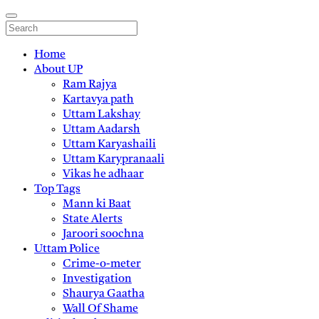
Home
About UP
Ram Rajya
Kartavya path
Uttam Lakshay
Uttam Aadarsh
Uttam Karyashaili
Uttam Karypranaali
Vikas he adhaar
Top Tags
Mann ki Baat
State Alerts
Jaroori soochna
Uttam Police
Crime-o-meter
Investigation
Shaurya Gaatha
Wall Of Shame