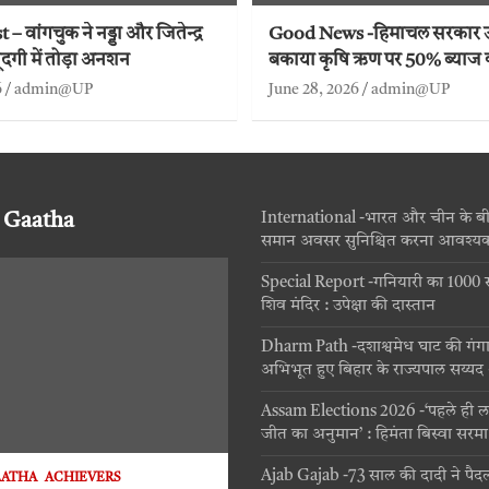
– वांगचुक ने नड्डा और जितेन्द्र
Good News -हिमाचल सरकार 
ूदगी में तोड़ा अनशन
बकाया कृषि ऋण पर 50% ब्याज
6
admin@UP
June 28, 2026
admin@UP
 Gaatha
International -भारत और चीन के बीच 
समान अवसर सुनिश्चित करना आवश्य
Special Report -गनियारी का 1000 सहस
शिव मंदिर : उपेक्षा की दास्तान
Dharm Path -दशाश्वमेध घाट की गंग
अभिभूत हुए बिहार के राज्यपाल सय्य
Assam Elections 2026 -‘पहले ही ल
जीत का अनुमान’ : हिमंता बिस्वा सरमा
Ajab Gajab -73 साल की दादी ने पैदल
AATHA
ACHIEVERS