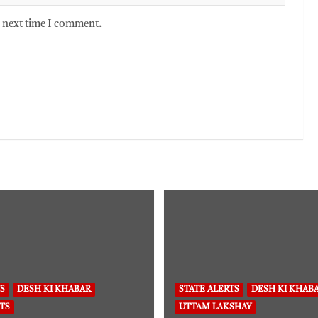
e next time I comment.
S
DESH KI KHABAR
STATE ALERTS
DESH KI KHAB
TS
UTTAM LAKSHAY