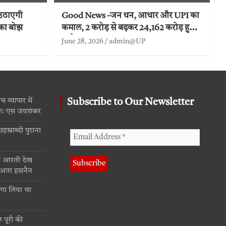
उठाएगी
Good News -जन धन, आधार और UPI का
 का बोझ
कमाल, 2 करोड़ से बढ़कर 24,162 करोड़ हुआ
ट्रांजैक्शन
June 28, 2026
admin@UP
व्यापार में
Subscribe to Our Newsletter
क: एस जयशंकर
्राब्दी पुराना
ा आरती देख
द अता हसनैन
गा लिया था
 पूरी की