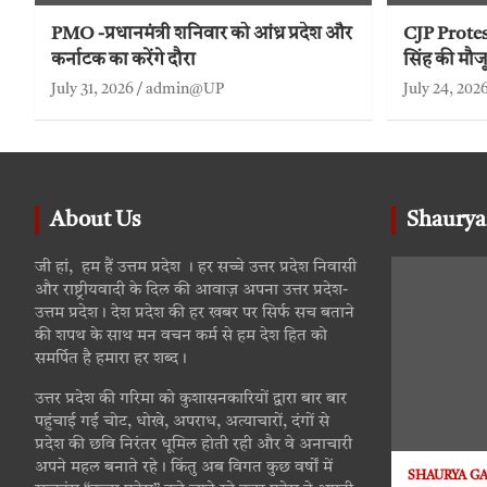
PMO -प्रधानमंत्री शनिवार को आंध्र प्रदेश और
CJP Protest 
कर्नाटक का करेंगे दौरा
सिंह की मौज
July 31, 2026
admin@UP
July 24, 202
About Us
Shaurya
जी हां, हम हैं उत्तम प्रदेश । हर सच्चे उत्तर प्रदेश निवासी
और राष्ट्रीयवादी के दिल की आवाज़ अपना उत्तर प्रदेश-
उत्तम प्रदेश। देश प्रदेश की हर खबर पर सिर्फ सच बताने
की शपथ के साथ मन वचन कर्म से हम देश हित को
समर्पित है हमारा हर शब्द।
उत्तर प्रदेश की गरिमा को कुशासनकारियों द्वारा बार बार
पहुंचाई गई चोट, धोखे, अपराध, अत्याचारों, दंगों से
प्रदेश की छवि निरंतर धूमिल होती रही और वे अनाचारी
अपने महल बनाते रहे। किंतु अब विगत कुछ वर्षों में
SHAURYA G