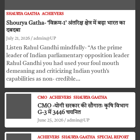
SHAURYA GAATHA
ACHIEVERS
Shourya Gatha- ‘विक्रम-1’ अंतरिक्ष क्षेत्र में बढ़ा भारत का
दबदबा
July 21, 2026
admin@UP
Listen Rahul Gandhi mindfully- “As the prime
leader of Indian parliamentary opposition leader
Rahul Gandhi you had used your foul mouth
demeaning and criticizing Indian youth’s
capabilities as non- credible…
CMO
ACHIEVERS
SHAURYA GAATHA
CMO -योगी सरकार की सौगातः कृषि विभाग
G-3 में 3446 चयनित
June 25, 2026
admin@UP
ACHIEVERS
SHAURYA GAATHA
SPECIAL REPORT