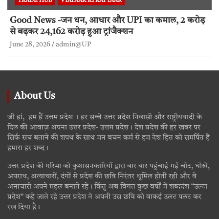
TRADE HUB
VYAPAAR KI RAFTAAR
Good News -जन धन, आधार और UPI का कमाल, 2 करोड़
से बढ़कर 24,162 करोड़ हुआ ट्रांजैक्शन
June 28, 2026
admin@UP
About Us
जी हां, हम हैं उत्तम प्रदेश । हर सच्चे उत्तर प्रदेश निवासी और राष्ट्रीयवादी के
दिल की आवाज़ अपना उत्तर प्रदेश- उत्तम प्रदेश। देश प्रदेश की हर खबर पर
सिर्फ सच बताने की शपथ के साथ मन वचन कर्म से हम देश हित को समर्पित है
हमारा हर शब्द।
उत्तर प्रदेश की गरिमा को कुशासनकारियों द्वारा बार बार पहुंचाई गई चोट, धोखे,
अपराध, अत्याचारों, दंगों से प्रदेश की छवि निरंतर धूमिल होती रही और वे
अनाचारी अपने महल बनाते रहे। किंतु अब विगत कुछ वर्षों में शब्ददंश “उल्टा
प्रदेश” कहे जाते रहे उत्तर प्रदेश ने अपनी उस छवि को वाकई उलट पलट कर
रख दिया है।