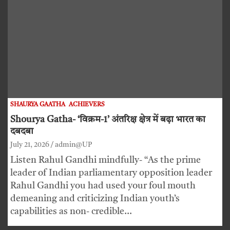
SHAURYA GAATHA
ACHIEVERS
Shourya Gatha- ‘विक्रम-1’ अंतरिक्ष क्षेत्र में बढ़ा भारत का
दबदबा
July 21, 2026
admin@UP
Listen Rahul Gandhi mindfully- “As the prime
leader of Indian parliamentary opposition leader
Rahul Gandhi you had used your foul mouth
demeaning and criticizing Indian youth’s
capabilities as non- credible…