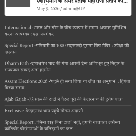
स्वाभिमान के अमर प्रतीक महाराणा प्रताप की
जयंती
May 9, 2026
admin@UP
International -भारत और चीन के बीच व्यापार में समान अवसर सुनिश्चित
करना आवश्यक: एस जयशंकर
Special Report -गनियारी का 1000 सहस्राब्दी पुराना शिव मंदिर : उपेक्षा की
दास्तान
Dharm Path -दशाश्वमेध घाट की गंगा आरती देख अभिभूत हुए बिहार के
राज्यपाल सय्यद अता हसनैन
Assam Elections 2026 -‘पहले ही लगा लिया था जीत का अनुमान’ : हिमंता
बिस्वा सरमा
Ajab Gajab -73 साल की दादी ने पैदल पूरी की केदारनाथ की दुर्गम यात्रा
Exclusive -केदारनाथ धाम पहुंचे गौतम अदाणी
Special Report : “बिना खड्ग बिना ढाल” नहीं, हमारी स्वतंत्रता असँख्य
क्रांतिवीर वीरांगनाओं के बलिदानों का फल