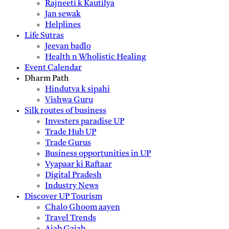
Rajneeti k Kautilya
Jan sewak
Helplines
Life Sutras
Jeevan badlo
Health n Wholistic Healing
Event Calendar
Dharm Path
Hindutva k sipahi
Vishwa Guru
Silk routes of business
Investers paradise UP
Trade Hub UP
Trade Gurus
Business opportunities in UP
Vyapaar ki Raftaar
Digital Pradesh
Industry News
Discover UP Tourism
Chalo Ghoom aayen
Travel Trends