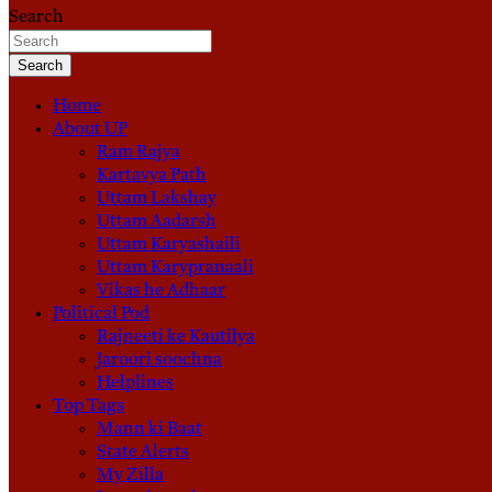
Search
Search
Home
About UP
Ram Rajya
Kartavya Path
Uttam Lakshay
Uttam Aadarsh
Uttam Karyashaili
Uttam Karypranaali
Vikas he Adhaar
Political Pod
Rajneeti ke Kautilya
Jaroori soochna
Helplines
Top Tags
Mann ki Baat
State Alerts
My Zilla