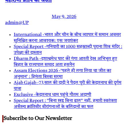
महाराणा प्रताप की जयंती
May 9, 2026
admin@UP
International -भारत और चीन के बीच व्यापार में समान अवसर
सुनिश्चित करना आवश्यक: एस जयशंकर
Special Report -गनियारी का 1000 सहस्राब्दी पुराना शिव मंदिर :
उपेक्षा की दास्तान
Dharm Path -दशाश्वमेध घाट की गंगा आरती देख अभिभूत हुए
बिहार के राज्यपाल सय्यद अता हसनैन
Assam Elections 2026 -‘पहले ही लगा लिया था जीत का
अनुमान’ : हिमंता बिस्वा सरमा
Ajab Gajab -73 साल की दादी ने पैदल पूरी की केदारनाथ की दुर्गम
यात्रा
Exclusive -केदारनाथ धाम पहुंचे गौतम अदाणी
Special Report : “बिना खड्ग बिना ढाल” नहीं, हमारी स्वतंत्रता
असँख्य क्रांतिवीर वीरांगनाओं के बलिदानों का फल
Subscribe to Our Newsletter