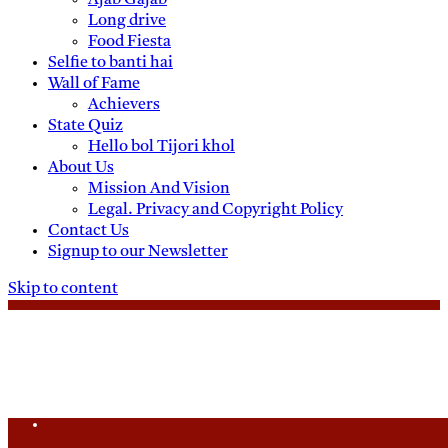
Ajab Gajab
Long drive
Food Fiesta
Selfie to banti hai
Wall of Fame
Achievers
State Quiz
Hello bol Tijori khol
About Us
Mission And Vision
Legal. Privacy and Copyright Policy
Contact Us
Signup to our Newsletter
Skip to content
Saturday, August 8, 2026
Daily News
Uttam Pradesh