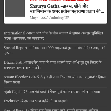
PMO
MANN KI BAAT
SHAURYA GAATHA
Shaurya Gatha -साहस, शौर्य और
स्वाभिमान के अमर प्रतीक महाराणा प्रताप की
जयंती
May 9, 2026
admin@UP
International -भारत और चीन के बीच व्यापार में समान अवसर सुनिश्चित
करना आवश्यक: एस जयशंकर
Special Report -गनियारी का 1000 सहस्राब्दी पुराना शिव मंदिर : उपेक्षा की
दास्तान
Dharm Path -दशाश्वमेध घाट की गंगा आरती देख अभिभूत हुए बिहार के
राज्यपाल सय्यद अता हसनैन
Assam Elections 2026 -‘पहले ही लगा लिया था जीत का अनुमान’ : हिमंता
बिस्वा सरमा
Ajab Gajab -73 साल की दादी ने पैदल पूरी की केदारनाथ की दुर्गम यात्रा
Exclusive -केदारनाथ धाम पहुंचे गौतम अदाणी
Special Report : “बिना खड्ग बिना ढाल” नहीं, हमारी स्वतंत्रता असँख्य