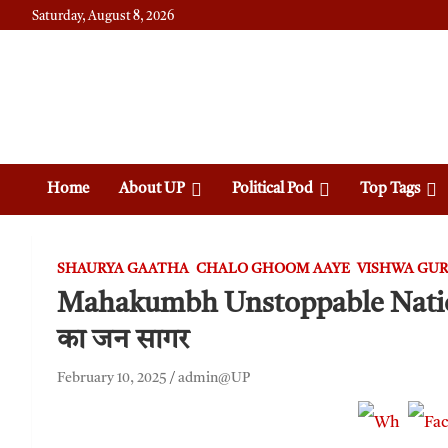
Saturday, August 8, 2026
Daily News
Uttam Pradesh
Home
About UP
Political Pod
Top Tags
SHAURYA GAATHA
CHALO GHOOM AAYE
VISHWA GUR
Mahakumbh Unstoppable Nation c
का जन सागर
February 10, 2025
admin@UP