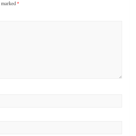
re marked
*