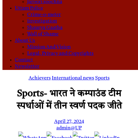
Jaroori soochna
Uttam Police
Crime-o-meter
Investigation
Shaurya Gaatha
Wall of Shame
About Us
Mission And Vision
Legal, Privacy and Copyrights
Contact
Newsletter
Achievers
International news
Sports
Sports- भारत ने कम्पाउंड टीम
स्पर्धाओं में तीन स्वर्ण पदक जीते
April 27, 2024
admin@UP