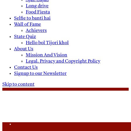
Ajab Gajab
Long drive
Food Fiesta
Selfie to banti hai
Wall of Fame
Achievers
State Quiz
Hello bol Tijori khol
About Us
Mission And Vision
Legal. Privacy and Copyright Policy
Contact Us
Signup to our Newsletter
Skip to content
Saturday, August 8, 2026
Daily News
Uttam Pradesh