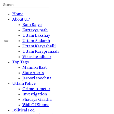
Home
About UP
Ram Rajya
Kartavya path
Uttam Lakshay
Uttam Aadarsh
Uttam Karyashaili
Uttam Karypranaali
Vikas he adhaar
Top Tags
Mann ki Baat
State Alerts
Jaroori soochna
Uttam Police
Crime-o-meter
Investigation
Shaurya Gaatha
Wall Of Shame
Political Pod