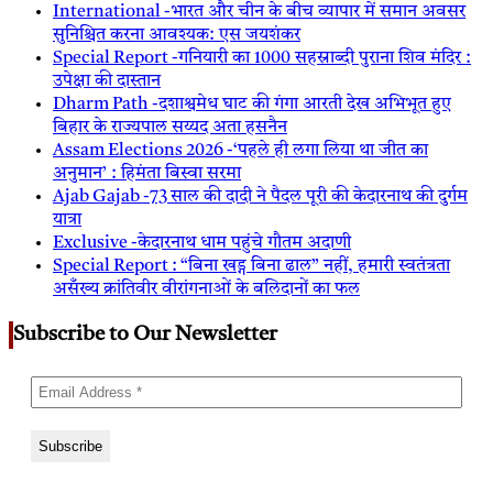
International -भारत और चीन के बीच व्यापार में समान अवसर
सुनिश्चित करना आवश्यक: एस जयशंकर
Special Report -गनियारी का 1000 सहस्राब्दी पुराना शिव मंदिर :
उपेक्षा की दास्तान
Dharm Path -दशाश्वमेध घाट की गंगा आरती देख अभिभूत हुए
बिहार के राज्यपाल सय्यद अता हसनैन
Assam Elections 2026 -‘पहले ही लगा लिया था जीत का
अनुमान’ : हिमंता बिस्वा सरमा
Ajab Gajab -73 साल की दादी ने पैदल पूरी की केदारनाथ की दुर्गम
यात्रा
Exclusive -केदारनाथ धाम पहुंचे गौतम अदाणी
Special Report : “बिना खड्ग बिना ढाल” नहीं, हमारी स्वतंत्रता
असँख्य क्रांतिवीर वीरांगनाओं के बलिदानों का फल
Subscribe to Our Newsletter