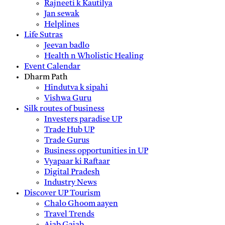
Rajneeti k Kautilya
Jan sewak
Helplines
Life Sutras
Jeevan badlo
Health n Wholistic Healing
Event Calendar
Dharm Path
Hindutva k sipahi
Vishwa Guru
Silk routes of business
Investers paradise UP
Trade Hub UP
Trade Gurus
Business opportunities in UP
Vyapaar ki Raftaar
Digital Pradesh
Industry News
Discover UP Tourism
Chalo Ghoom aayen
Travel Trends