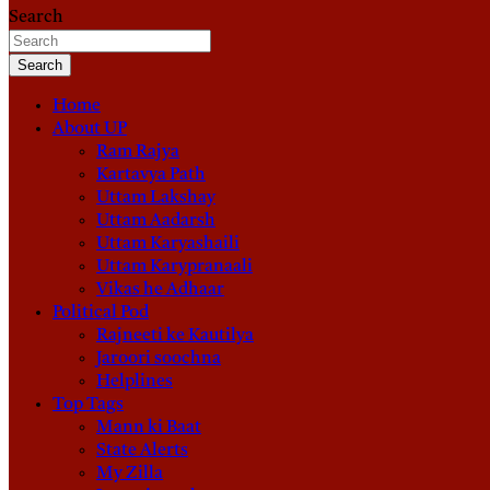
Search
Search
Home
About UP
Ram Rajya
Kartavya Path
Uttam Lakshay
Uttam Aadarsh
Uttam Karyashaili
Uttam Karypranaali
Vikas he Adhaar
Political Pod
Rajneeti ke Kautilya
Jaroori soochna
Helplines
Top Tags
Mann ki Baat
State Alerts
My Zilla