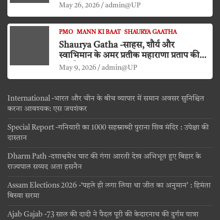
किया दंडवत प्रणाम
May 26, 2026
admin@UP
PMO
MANN KI BAAT
SHAURYA GAATHA
Shaurya Gatha -साहस, शौर्य और
स्वाभिमान के अमर प्रतीक महाराणा प्रताप की
जयंती
May 9, 2026
admin@UP
International -भारत और चीन के बीच व्यापार में समान अवसर सुनिश्चित
करना आवश्यक: एस जयशंकर
Special Report -गनियारी का 1000 सहस्राब्दी पुराना शिव मंदिर : उपेक्षा की
दास्तान
Dharm Path -दशाश्वमेध घाट की गंगा आरती देख अभिभूत हुए बिहार के
राज्यपाल सय्यद अता हसनैन
Assam Elections 2026 -‘पहले ही लगा लिया था जीत का अनुमान’ : हिमंता
बिस्वा सरमा
Ajab Gajab -73 साल की दादी ने पैदल पूरी की केदारनाथ की दुर्गम यात्रा