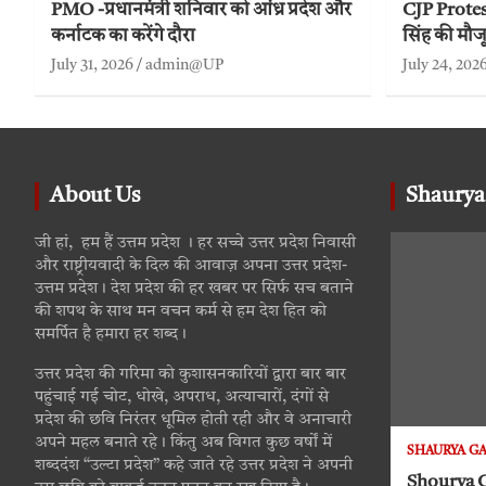
PMO -प्रधानमंत्री शनिवार को आंध्र प्रदेश और
CJP Protest 
कर्नाटक का करेंगे दौरा
सिंह की मौज
July 31, 2026
admin@UP
July 24, 202
About Us
Shaurya
जी हां, हम हैं उत्तम प्रदेश । हर सच्चे उत्तर प्रदेश निवासी
और राष्ट्रीयवादी के दिल की आवाज़ अपना उत्तर प्रदेश-
उत्तम प्रदेश। देश प्रदेश की हर खबर पर सिर्फ सच बताने
की शपथ के साथ मन वचन कर्म से हम देश हित को
समर्पित है हमारा हर शब्द।
उत्तर प्रदेश की गरिमा को कुशासनकारियों द्वारा बार बार
पहुंचाई गई चोट, धोखे, अपराध, अत्याचारों, दंगों से
प्रदेश की छवि निरंतर धूमिल होती रही और वे अनाचारी
अपने महल बनाते रहे। किंतु अब विगत कुछ वर्षों में
SHAURYA G
शब्ददंश “उल्टा प्रदेश” कहे जाते रहे उत्तर प्रदेश ने अपनी
Shourya Gath