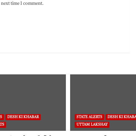
e next time I comment.
S
DESH KI KHABAR
STATE ALERTS
DESH KI KHAB
TS
UTTAM LAKSHAY