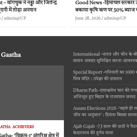
– वांगचुक ने नड्डा और जितेन्द्र
Good News -हिमाचल सरकार 
ूदगी में तोड़ा अनशन
बकाया कृषि ऋण पर 50% ब्याज
6
admin@UP
June 28, 2026
admin@UP
 Gaatha
International -भारत और चीन के बीच 
समान अवसर सुनिश्चित करना आवश्य
Special Report -गनियारी का 1000 सहस
शिव मंदिर : उपेक्षा की दास्तान
Dharm Path -दशाश्वमेध घाट की गंग
अभिभूत हुए बिहार के राज्यपाल सय्य
Assam Elections 2026 -‘पहले ही ल
जीत का अनुमान’ : हिमंता बिस्वा सरमा
Ajab Gajab -73 साल की दादी ने पैदल
AATHA
ACHIEVERS
केदारनाथ की दुर्गम यात्रा
a- ‘विक्रम-1’ अंतरिक्ष क्षेत्र में