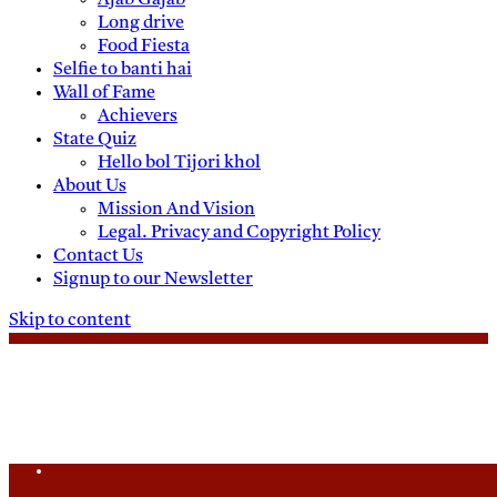
Ajab Gajab
Long drive
Food Fiesta
Selfie to banti hai
Wall of Fame
Achievers
State Quiz
Hello bol Tijori khol
About Us
Mission And Vision
Legal. Privacy and Copyright Policy
Contact Us
Signup to our Newsletter
Skip to content
Saturday, August 8, 2026
Daily News
Uttam Pradesh