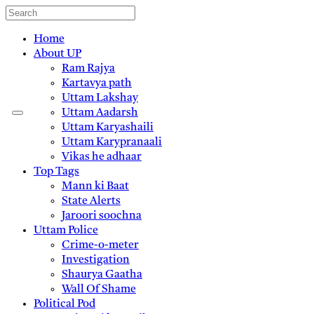
Home
About UP
Ram Rajya
Kartavya path
Uttam Lakshay
Uttam Aadarsh
Uttam Karyashaili
Uttam Karypranaali
Vikas he adhaar
Top Tags
Mann ki Baat
State Alerts
Jaroori soochna
Uttam Police
Crime-o-meter
Investigation
Shaurya Gaatha
Wall Of Shame
Political Pod