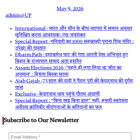
May 9, 2026
admin@UP
International -भारत और चीन के बीच व्यापार में समान अवसर
सुनिश्चित करना आवश्यक: एस जयशंकर
Special Report -गनियारी का 1000 सहस्राब्दी पुराना शिव मंदिर :
उपेक्षा की दास्तान
Dharm Path -दशाश्वमेध घाट की गंगा आरती देख अभिभूत हुए
बिहार के राज्यपाल सय्यद अता हसनैन
Assam Elections 2026 -‘पहले ही लगा लिया था जीत का
अनुमान’ : हिमंता बिस्वा सरमा
Ajab Gajab -73 साल की दादी ने पैदल पूरी की केदारनाथ की दुर्गम
यात्रा
Exclusive -केदारनाथ धाम पहुंचे गौतम अदाणी
Special Report : “बिना खड्ग बिना ढाल” नहीं, हमारी स्वतंत्रता
असँख्य क्रांतिवीर वीरांगनाओं के बलिदानों का फल
Subscribe to Our Newsletter