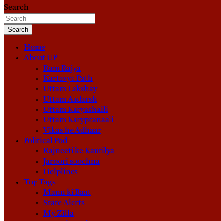
Search
Search
Home
About UP
Ram Rajya
Kartavya Path
Uttam Lakshay
Uttam Aadarsh
Uttam Karyashaili
Uttam Karypranaali
Vikas he Adhaar
Political Pod
Rajneeti ke Kautilya
Jaroori soochna
Helplines
Top Tags
Mann ki Baat
State Alerts
My Zilla