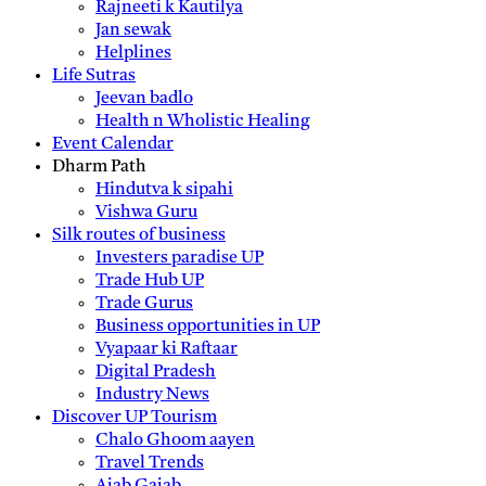
Rajneeti k Kautilya
Jan sewak
Helplines
Life Sutras
Jeevan badlo
Health n Wholistic Healing
Event Calendar
Dharm Path
Hindutva k sipahi
Vishwa Guru
Silk routes of business
Investers paradise UP
Trade Hub UP
Trade Gurus
Business opportunities in UP
Vyapaar ki Raftaar
Digital Pradesh
Industry News
Discover UP Tourism
Chalo Ghoom aayen
Travel Trends