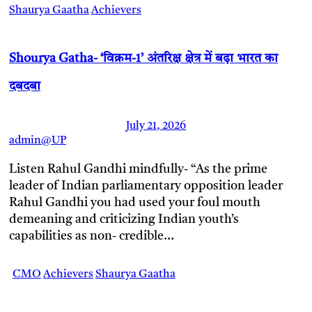
Shaurya Gaatha
Achievers
Shourya Gatha- ‘विक्रम-1’ अंतरिक्ष क्षेत्र में बढ़ा भारत का
दबदबा
July 21, 2026
admin@UP
Listen Rahul Gandhi mindfully- “As the prime
leader of Indian parliamentary opposition leader
Rahul Gandhi you had used your foul mouth
demeaning and criticizing Indian youth’s
capabilities as non- credible…
CMO
Achievers
Shaurya Gaatha