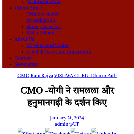
Jaroori soochna
Uttam Police
Crime-o-meter
Investigation
Shaurya Gaatha
Wall of Shame
About Us
Mission And Vision
Legal, Privacy and Copyrights
Contact
Newsletter
CMO
Ram Rajya
VISHWA GURU- Dharm Path
CMO -योगी ने रामलला और
हनुमानगढ़ी के दर्शन किए
January 21, 2024
admin@UP