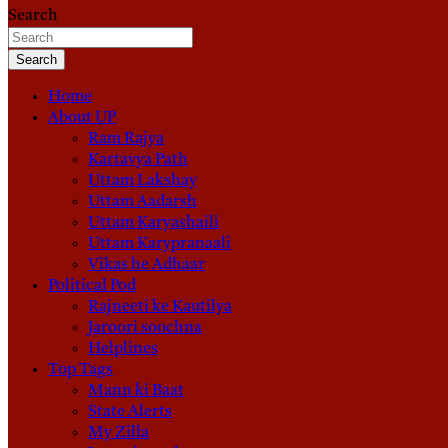
Search
Search
Home
About UP
Ram Rajya
Kartavya Path
Uttam Lakshay
Uttam Aadarsh
Uttam Karyashaili
Uttam Karypranaali
Vikas he Adhaar
Political Pod
Rajneeti ke Kautilya
Jaroori soochna
Helplines
Top Tags
Mann ki Baat
State Alerts
My Zilla