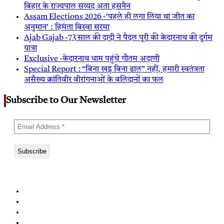
बिहार के राज्यपाल सय्यद अता हसनैन
Assam Elections 2026 -‘पहले ही लगा लिया था जीत का
अनुमान’ : हिमंता बिस्वा सरमा
Ajab Gajab -73 साल की दादी ने पैदल पूरी की केदारनाथ की दुर्गम
यात्रा
Exclusive -केदारनाथ धाम पहुंचे गौतम अदाणी
Special Report : “बिना खड्ग बिना ढाल” नहीं, हमारी स्वतंत्रता
असँख्य क्रांतिवीर वीरांगनाओं के बलिदानों का फल
Subscribe to Our Newsletter