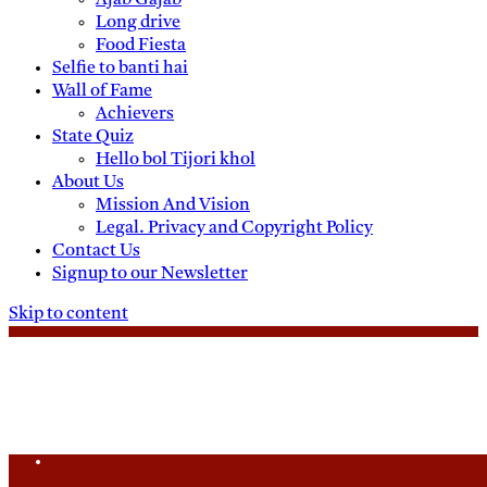
Ajab Gajab
Long drive
Food Fiesta
Selfie to banti hai
Wall of Fame
Achievers
State Quiz
Hello bol Tijori khol
About Us
Mission And Vision
Legal. Privacy and Copyright Policy
Contact Us
Signup to our Newsletter
Skip to content
Saturday, August 8, 2026
Daily News
Uttam Pradesh