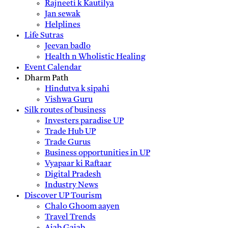
Rajneeti k Kautilya
Jan sewak
Helplines
Life Sutras
Jeevan badlo
Health n Wholistic Healing
Event Calendar
Dharm Path
Hindutva k sipahi
Vishwa Guru
Silk routes of business
Investers paradise UP
Trade Hub UP
Trade Gurus
Business opportunities in UP
Vyapaar ki Raftaar
Digital Pradesh
Industry News
Discover UP Tourism
Chalo Ghoom aayen
Travel Trends