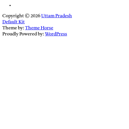
Copyright © 2026
Uttam Pradesh
Default Kit
Theme by:
Theme Horse
Proudly Powered by:
WordPress
Close
this
module
Newsletter Signup
Enter your
Email
email address
SUBSCRIBE