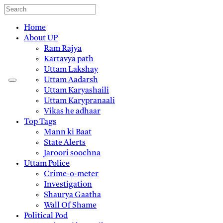
Home
About UP
Ram Rajya
Kartavya path
Uttam Lakshay
Uttam Aadarsh
Uttam Karyashaili
Uttam Karypranaali
Vikas he adhaar
Top Tags
Mann ki Baat
State Alerts
Jaroori soochna
Uttam Police
Crime-o-meter
Investigation
Shaurya Gaatha
Wall Of Shame
Political Pod