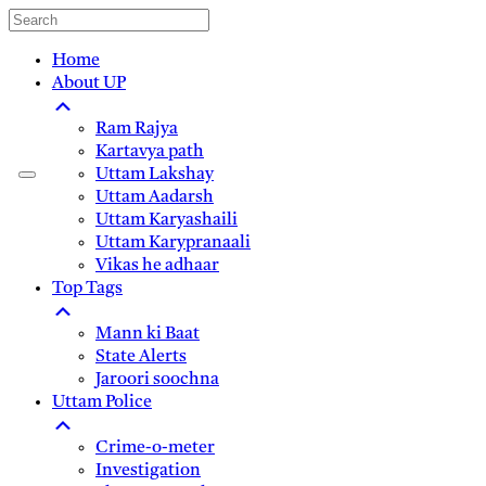
Home
About UP
Ram Rajya
Kartavya path
Uttam Lakshay
Uttam Aadarsh
Uttam Karyashaili
Uttam Karypranaali
Vikas he adhaar
Top Tags
Mann ki Baat
State Alerts
Jaroori soochna
Uttam Police
Crime-o-meter
Investigation