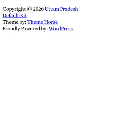
Copyright © 2026
Uttam Pradesh
Default Kit
Theme by:
Theme Horse
Proudly Powered by:
WordPress
Close
this
module
Newsletter Signup
Enter your
Email
email address
SUBSCRIBE