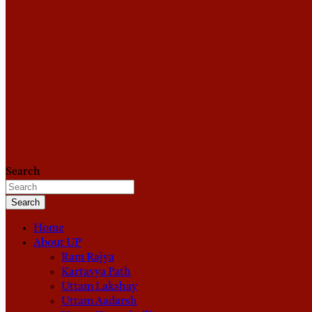
Search
Search
Home
About UP
Ram Rajya
Kartavya Path
Uttam Lakshay
Uttam Aadarsh