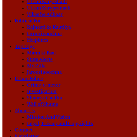
Uttam Karyashaili
Uttam Karypranaali
Vikas he Adhaar
Political Pod
Rajneeti ke Kautilya
Jaroori soochna
Helplines
Top Tags
Mann ki Baat
State Alerts
My Zilla
Jaroori soochna
Uttam Police
Crime-o-meter
Investigation
Shaurya Gaatha
Wall of Shame
About Us
Mission And Vision
Legal, Privacy and Copyrights
Contact
Newsletter