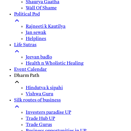
Shaurya Gaatha
Wall Of Shame
Political Pod
Rajneeti k Kautilya
Jan sewak
Helplines
Life Sutras
Jeevan badlo
Health n Wholistic Healing
Event Calendar
Dharm Path
Hindutva k sipahi
Vishwa Guru
Silk routes of business
Investers paradise UP
Trade Hub UP
Trade Gurus