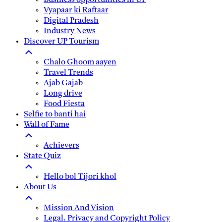
Business opportunities in UP
Vyapaar ki Raftaar
Digital Pradesh
Industry News
Discover UP Tourism
Chalo Ghoom aayen
Travel Trends
Ajab Gajab
Long drive
Food Fiesta
Selfie to banti hai
Wall of Fame
Achievers
State Quiz
Hello bol Tijori khol
About Us
Mission And Vision
Legal. Privacy and Copyright Policy