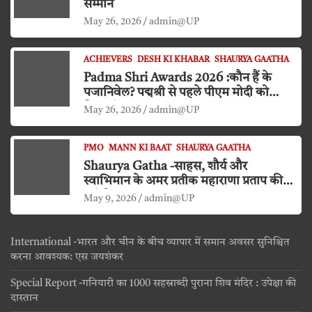
सम्मान
May 26, 2026
admin@UP
ACHIEVERS
DESH KI KHABAR
SHAURYA GAATHA
Padma Shri Awards 2026 :कौन हैं के
पजानिवेल? पद्मश्री से पहले पीएम मोदी को
किया दंडवत प्रणाम
May 26, 2026
admin@UP
PMO
MANN KI BAAT
SHAURYA GAATHA
Shaurya Gatha -साहस, शौर्य और
स्वाभिमान के अमर प्रतीक महाराणा प्रताप की
जयंती
May 9, 2026
admin@UP
International -भारत और चीन के बीच व्यापार में समान अवसर सुनिश्चित
करना आवश्यक: एस जयशंकर
Special Report -गनियारी का 1000 सहस्राब्दी पुराना शिव मंदिर : उपेक्षा की
दास्तान