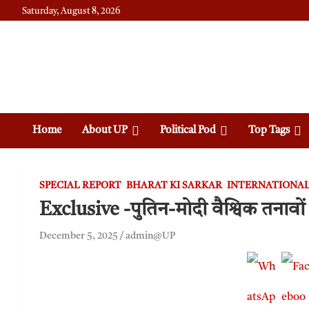
Saturday, August 8, 2026
Daily News
Uttam Pradesh
Home
About UP
Political Pod
Top Tags
SPECIAL REPORT
BHARAT KI SARKAR
INTERNATIONA
Exclusive -पुतिन-मोदी वैश्विक तनाव
December 5, 2025
admin@UP