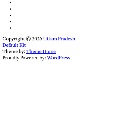
Copyright © 2026
Uttam Pradesh
Default Kit
Theme by:
Theme Horse
Proudly Powered by:
WordPress
Close
this
module
Newsletter Signup
Enter your
Email
email address