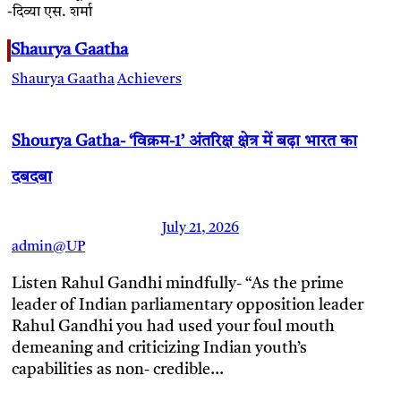
-दिव्या एस. शर्मा
Shaurya Gaatha
Shaurya Gaatha
Achievers
Shourya Gatha- ‘विक्रम-1’ अंतरिक्ष क्षेत्र में बढ़ा भारत का
दबदबा
July 21, 2026
admin@UP
Listen Rahul Gandhi mindfully- “As the prime
leader of Indian parliamentary opposition leader
Rahul Gandhi you had used your foul mouth
demeaning and criticizing Indian youth’s
capabilities as non- credible…