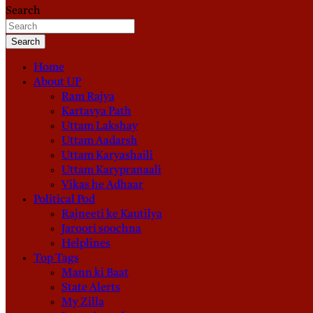
Search
Search
Home
About UP
Ram Rajya
Kartavya Path
Uttam Lakshay
Uttam Aadarsh
Uttam Karyashaili
Uttam Karypranaali
Vikas he Adhaar
Political Pod
Rajneeti ke Kautilya
Jaroori soochna
Helplines
Top Tags
Mann ki Baat
State Alerts
My Zilla