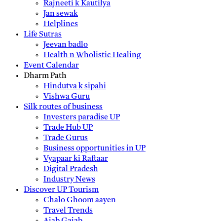
Rajneeti k Kautilya
Jan sewak
Helplines
Life Sutras
Jeevan badlo
Health n Wholistic Healing
Event Calendar
Dharm Path
Hindutva k sipahi
Vishwa Guru
Silk routes of business
Investers paradise UP
Trade Hub UP
Trade Gurus
Business opportunities in UP
Vyapaar ki Raftaar
Digital Pradesh
Industry News
Discover UP Tourism
Chalo Ghoom aayen
Travel Trends