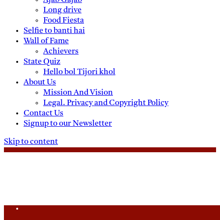
Ajab Gajab
Long drive
Food Fiesta
Selfie to banti hai
Wall of Fame
Achievers
State Quiz
Hello bol Tijori khol
About Us
Mission And Vision
Legal. Privacy and Copyright Policy
Contact Us
Signup to our Newsletter
Skip to content
Sunday, August 9, 2026
Daily News
Uttam Pradesh