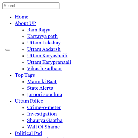
Home
About UP
Ram Rajya
Kartavya path
Uttam Lakshay
Uttam Aadarsh
Uttam Karyashaili
Uttam Karypranaali
Vikas he adhaar
Top Tags
Mann ki Baat
State Alerts
Jaroori soochna
Uttam Police
Crime-o-meter
Investigation
Shaurya Gaatha
Wall Of Shame
Political Pod