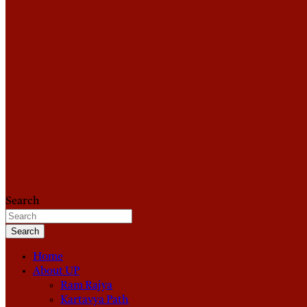
Search
Search
Home
About UP
Ram Rajya
Kartavya Path