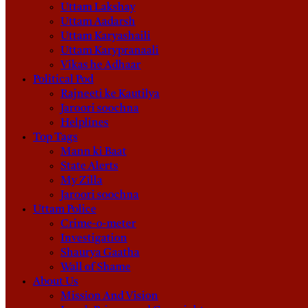
Uttam Lakshay
Uttam Aadarsh
Uttam Karyashaili
Uttam Karypranaali
Vikas he Adhaar
Political Pod
Rajneeti ke Kautilya
Jaroori soochna
Helplines
Top Tags
Mann ki Baat
State Alerts
My Zilla
Jaroori soochna
Uttam Police
Crime-o-meter
Investigation
Shaurya Gaatha
Wall of Shame
About Us
Mission And Vision