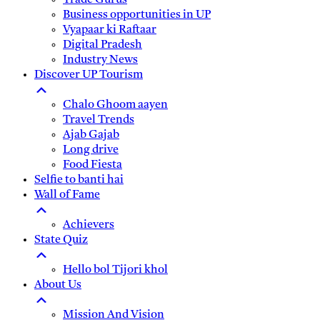
Trade Gurus
Business opportunities in UP
Vyapaar ki Raftaar
Digital Pradesh
Industry News
Discover UP Tourism
Chalo Ghoom aayen
Travel Trends
Ajab Gajab
Long drive
Food Fiesta
Selfie to banti hai
Wall of Fame
Achievers
State Quiz
Hello bol Tijori khol
About Us
Mission And Vision