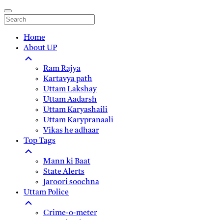
Home
About UP
Ram Rajya
Kartavya path
Uttam Lakshay
Uttam Aadarsh
Uttam Karyashaili
Uttam Karypranaali
Vikas he adhaar
Top Tags
Mann ki Baat
State Alerts
Jaroori soochna
Uttam Police
Crime-o-meter