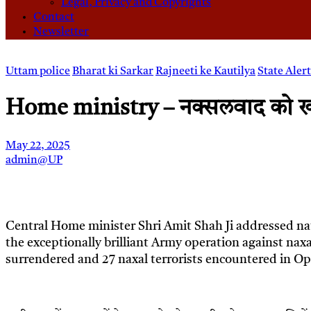
Legal, Privacy and Copyrights
Contact
Newsletter
Uttam police
Bharat ki Sarkar
Rajneeti ke Kautilya
State Alert
Home ministry – नक्सलवाद को खत्
May 22, 2025
admin@UP
Central Home minister Shri Amit Shah Ji addressed nati
the exceptionally brilliant Army operation against na
surrendered and 27 naxal terrorists encountered in Ope