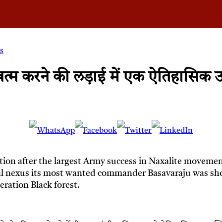
s
म करने की लड़ाई में एक ऐतिहासिक उ
on after the largest Army success in Naxalite movement.
xal nexus its most wanted commander Basavaraju was sho
ration Black forest.