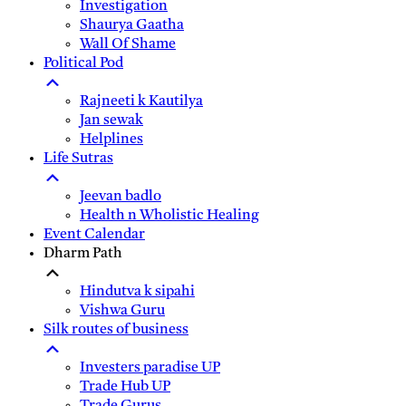
Investigation
Shaurya Gaatha
Wall Of Shame
Political Pod
Rajneeti k Kautilya
Jan sewak
Helplines
Life Sutras
Jeevan badlo
Health n Wholistic Healing
Event Calendar
Dharm Path
Hindutva k sipahi
Vishwa Guru
Silk routes of business
Investers paradise UP
Trade Hub UP