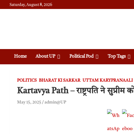
Saturday, August 8, 2026
Daily News
Uttam Pradesh
Home
About UP
Political Pod
Top Tags
POLITICS
BHARAT KI SARKAR
UTTAM KARYPRANAALI
Kartavya Path – राष्ट्रपति ने सुप्रीम कोर
May 15, 2025
admin@UP