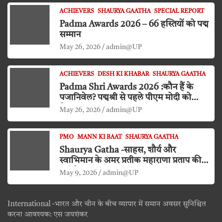
ACHIEVERS
SHAURYA GAATHA
SPECIAL REPORT
Padma Awards 2026 – 66 हस्तियों को पद्म
सम्मान
May 26, 2026
admin@UP
ACHIEVERS
DESH KI KHABAR
SHAURYA GAATHA
Padma Shri Awards 2026 :कौन हैं के
पजानिवेल? पद्मश्री से पहले पीएम मोदी को
किया दंडवत प्रणाम
May 26, 2026
admin@UP
PMO
MANN KI BAAT
SHAURYA GAATHA
Shaurya Gatha -साहस, शौर्य और
स्वाभिमान के अमर प्रतीक महाराणा प्रताप की
जयंती
May 9, 2026
admin@UP
International -भारत और चीन के बीच व्यापार में समान अवसर सुनिश्चित
करना आवश्यक: एस जयशंकर