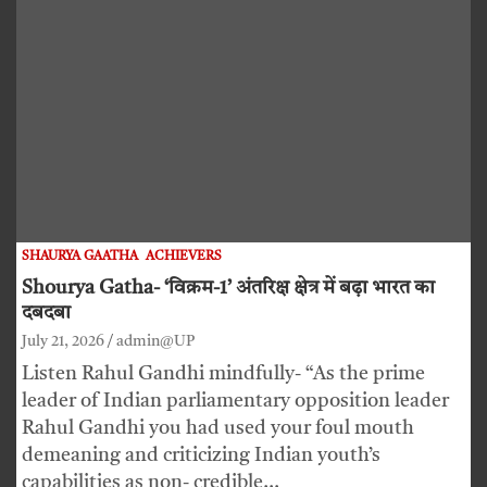
SHAURYA GAATHA
ACHIEVERS
Shourya Gatha- ‘विक्रम-1’ अंतरिक्ष क्षेत्र में बढ़ा भारत का
दबदबा
July 21, 2026
admin@UP
Listen Rahul Gandhi mindfully- “As the prime
leader of Indian parliamentary opposition leader
Rahul Gandhi you had used your foul mouth
demeaning and criticizing Indian youth’s
capabilities as non- credible…