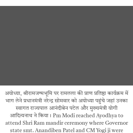
अयोध्या, श्रीरामजन्मभूमि पर रामलला की प्राण प्रतिष्ठा कार्यक्रम में
भाग लेने प्रधानमंत्री नरेन्द्र सोमवार को अयोध्या पहुंचे जहां उनका
स्वागत राज्यपाल आनंदीबेन पटेल और मुख्यमंत्री योगी
आदित्यनाथ ने किया। Pm Modi reached Ayodhya to
attend Shri Ram mandir ceremony where Governor
state smt. Anandiben Patel and CM Yogi ji were