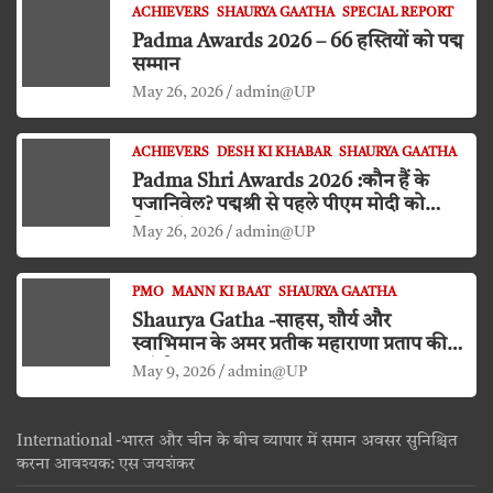
ACHIEVERS
SHAURYA GAATHA
SPECIAL REPORT
Padma Awards 2026 – 66 हस्तियों को पद्म
सम्मान
May 26, 2026
admin@UP
ACHIEVERS
DESH KI KHABAR
SHAURYA GAATHA
Padma Shri Awards 2026 :कौन हैं के
पजानिवेल? पद्मश्री से पहले पीएम मोदी को
किया दंडवत प्रणाम
May 26, 2026
admin@UP
PMO
MANN KI BAAT
SHAURYA GAATHA
Shaurya Gatha -साहस, शौर्य और
स्वाभिमान के अमर प्रतीक महाराणा प्रताप की
जयंती
May 9, 2026
admin@UP
International -भारत और चीन के बीच व्यापार में समान अवसर सुनिश्चित
करना आवश्यक: एस जयशंकर