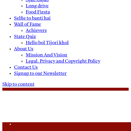
Ajab Gajab
Long drive
Food Fiesta
Selfie to banti hai
Wall of Fame
Achievers
State Quiz
Hello bol Tijori khol
About Us
Mission And Vision
Legal. Privacy and Copyright Policy
Contact Us
Signup to our Newsletter
Skip to content
Thursday, August 6, 2026
Daily News
Uttam Pradesh