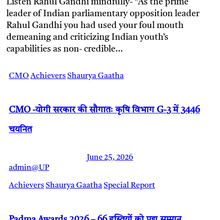
Listen Rahul Gandhi mindfully- “As the prime
leader of Indian parliamentary opposition leader
Rahul Gandhi you had used your foul mouth
demeaning and criticizing Indian youth’s
capabilities as non- credible…
CMO
Achievers
Shaurya Gaatha
CMO -योगी सरकार की सौगातः कृषि विभाग G-3 में 3446
चयनित
June 25, 2026
admin@UP
Achievers
Shaurya Gaatha
Special Report
Padma Awards 2026 – 66 हस्तियों को पद्म सम्मान