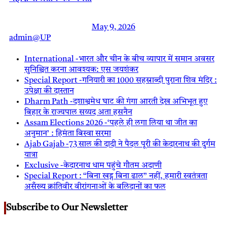
May 9, 2026
admin@UP
International -भारत और चीन के बीच व्यापार में समान अवसर
सुनिश्चित करना आवश्यक: एस जयशंकर
Special Report -गनियारी का 1000 सहस्राब्दी पुराना शिव मंदिर :
उपेक्षा की दास्तान
Dharm Path -दशाश्वमेध घाट की गंगा आरती देख अभिभूत हुए
बिहार के राज्यपाल सय्यद अता हसनैन
Assam Elections 2026 -‘पहले ही लगा लिया था जीत का
अनुमान’ : हिमंता बिस्वा सरमा
Ajab Gajab -73 साल की दादी ने पैदल पूरी की केदारनाथ की दुर्गम
यात्रा
Exclusive -केदारनाथ धाम पहुंचे गौतम अदाणी
Special Report : “बिना खड्ग बिना ढाल” नहीं, हमारी स्वतंत्रता
असँख्य क्रांतिवीर वीरांगनाओं के बलिदानों का फल
Subscribe to Our Newsletter