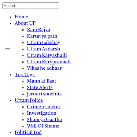
Home
About UP
Ram Rajya
Kartavya path
Uttam Lakshay
Uttam Aadarsh
Uttam Karyashaili
Uttam Karypranaali
Vikas he adhaar
Top Tags
Mann ki Baat
State Alerts
Jaroori soochna
Uttam Police
Crime-o-meter
Investigation
Shaurya Gaatha
Wall Of Shame
Political Pod