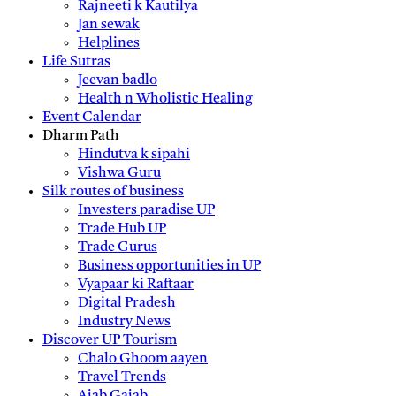
Rajneeti k Kautilya
Jan sewak
Helplines
Life Sutras
Jeevan badlo
Health n Wholistic Healing
Event Calendar
Dharm Path
Hindutva k sipahi
Vishwa Guru
Silk routes of business
Investers paradise UP
Trade Hub UP
Trade Gurus
Business opportunities in UP
Vyapaar ki Raftaar
Digital Pradesh
Industry News
Discover UP Tourism
Chalo Ghoom aayen
Travel Trends