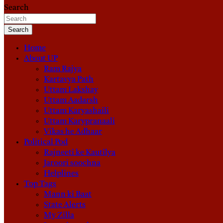
Search
Search
Home
About UP
Ram Rajya
Kartavya Path
Uttam Lakshay
Uttam Aadarsh
Uttam Karyashaili
Uttam Karypranaali
Vikas he Adhaar
Political Pod
Rajneeti ke Kautilya
Jaroori soochna
Helplines
Top Tags
Mann ki Baat
State Alerts
My Zilla