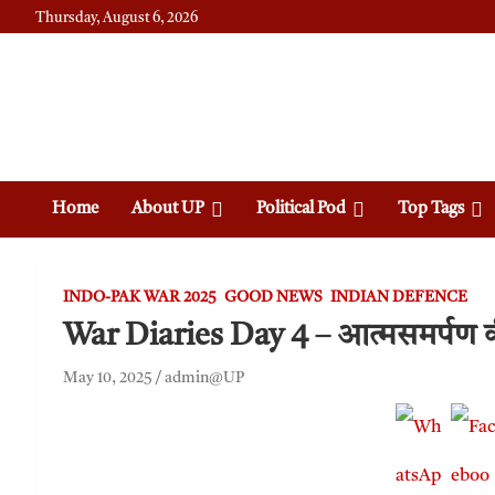
Thursday, August 6, 2026
Daily News
Uttam Pradesh
Home
About UP
Political Pod
Top Tags
INDO-PAK WAR 2025
GOOD NEWS
INDIAN DEFENCE
War Diaries Day 4 – आत्मसमर्पण 
May 10, 2025
admin@UP