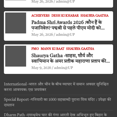
May 26, 2026
admin@UP
ACHIEVERS
DESH KI KHABAR
SHAURYA GAATHA
Padma Shri Awards 2026 :कौन हैं के
पजानिवेल? पद्मश्री से पहले पीएम मोदी को
किया दंडवत प्रणाम
May 26, 2026
admin@UP
PMO
MANN KI BAAT
SHAURYA GAATHA
Shaurya Gatha -साहस, शौर्य और
स्वाभिमान के अमर प्रतीक महाराणा प्रताप की
जयंती
May 9, 2026
admin@UP
International -भारत और चीन के बीच व्यापार में समान अवसर सुनिश्चित
करना आवश्यक: एस जयशंकर
Special Report -गनियारी का 1000 सहस्राब्दी पुराना शिव मंदिर : उपेक्षा की
दास्तान
Dharm Path -दशाश्वमेध घाट की गंगा आरती देख अभिभूत हुए बिहार के