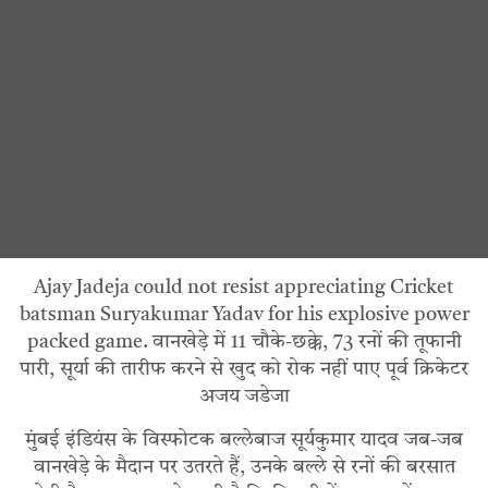
Ajay Jadeja could not resist appreciating Cricket
batsman Suryakumar Yadav for his explosive power
packed game. वानखेड़े में 11 चौके-छक्के, 73 रनों की तूफानी
पारी, सूर्या की तारीफ करने से खुद को रोक नहीं पाए पूर्व क्रिकेटर
अजय जडेजा
मुंबई इंडियंस के विस्फोटक बल्लेबाज सूर्यकुमार यादव जब-जब
वानखेड़े के मैदान पर उतरते हैं, उनके बल्ले से रनों की बरसात