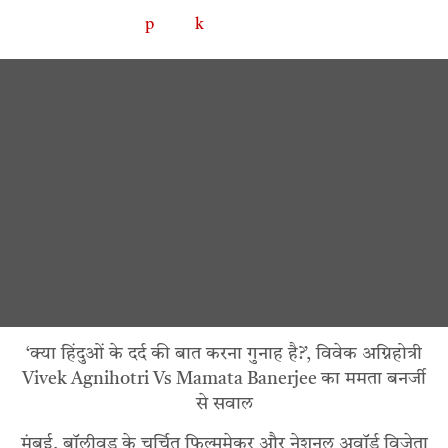
‘क्या हिंदुओं के दर्द की बात करना गुनाह है?’, विवेक अग्निहोत्री
Vivek Agnihotri Vs Mamata Banerjee का ममता बनर्जी
से सवाल
मुंबई, बॉलीवुड के चर्चित फिल्ममेकर और नेशनल अवॉर्ड विजेता