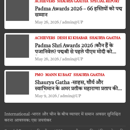
ACHIEVERS
SHAURYA GAATHA
SPECIAL REPORT
Padma Awards 2026 – 66 हस्तियों को पद्म
सम्मान
May 26, 2026
admin@UP
ACHIEVERS
DESH KI KHABAR
SHAURYA GAATHA
Padma Shri Awards 2026 :कौन हैं के
पजानिवेल? पद्मश्री से पहले पीएम मोदी को
किया दंडवत प्रणाम
May 26, 2026
admin@UP
PMO
MANN KI BAAT
SHAURYA GAATHA
Shaurya Gatha -साहस, शौर्य और
स्वाभिमान के अमर प्रतीक महाराणा प्रताप की
जयंती
May 9, 2026
admin@UP
International -भारत और चीन के बीच व्यापार में समान अवसर सुनिश्चित
करना आवश्यक: एस जयशंकर