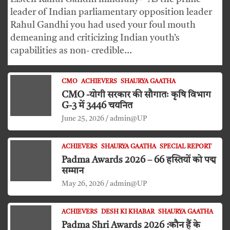
leader of Indian parliamentary opposition leader
Rahul Gandhi you had used your foul mouth
demeaning and criticizing Indian youth’s
capabilities as non- credible…
CMO
ACHIEVERS
SHAURYA GAATHA
CMO -योगी सरकार की सौगातः कृषि विभाग
G-3 में 3446 चयनित
June 25, 2026
admin@UP
ACHIEVERS
SHAURYA GAATHA
SPECIAL REPORT
Padma Awards 2026 – 66 हस्तियों को पद्म
सम्मान
May 26, 2026
admin@UP
ACHIEVERS
DESH KI KHABAR
SHAURYA GAATHA
Padma Shri Awards 2026 :कौन हैं के