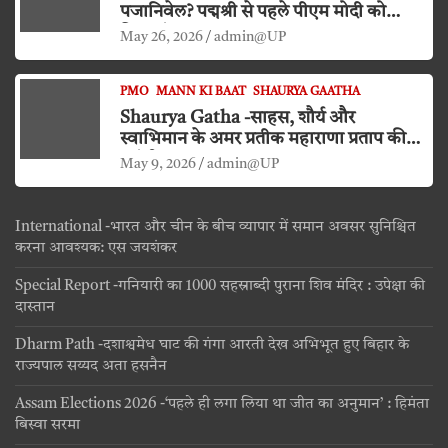
पजानिवेल? पद्मश्री से पहले पीएम मोदी को
किया दंडवत प्रणाम
May 26, 2026
admin@UP
PMO
MANN KI BAAT
SHAURYA GAATHA
Shaurya Gatha -साहस, शौर्य और
स्वाभिमान के अमर प्रतीक महाराणा प्रताप की
जयंती
May 9, 2026
admin@UP
International -भारत और चीन के बीच व्यापार में समान अवसर सुनिश्चित
करना आवश्यक: एस जयशंकर
Special Report -गनियारी का 1000 सहस्राब्दी पुराना शिव मंदिर : उपेक्षा की
दास्तान
Dharm Path -दशाश्वमेध घाट की गंगा आरती देख अभिभूत हुए बिहार के
राज्यपाल सय्यद अता हसनैन
Assam Elections 2026 -‘पहले ही लगा लिया था जीत का अनुमान’ : हिमंता
बिस्वा सरमा