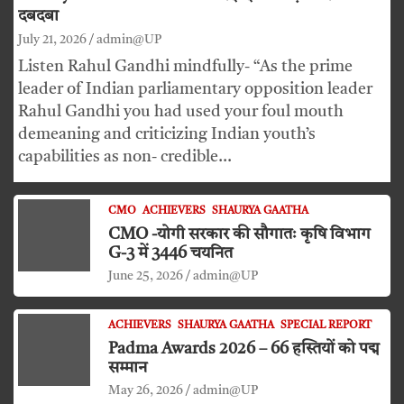
दबदबा
July 21, 2026
admin@UP
Listen Rahul Gandhi mindfully- “As the prime
leader of Indian parliamentary opposition leader
Rahul Gandhi you had used your foul mouth
demeaning and criticizing Indian youth’s
capabilities as non- credible…
CMO
ACHIEVERS
SHAURYA GAATHA
CMO -योगी सरकार की सौगातः कृषि विभाग
G-3 में 3446 चयनित
June 25, 2026
admin@UP
ACHIEVERS
SHAURYA GAATHA
SPECIAL REPORT
Padma Awards 2026 – 66 हस्तियों को पद्म
सम्मान
May 26, 2026
admin@UP