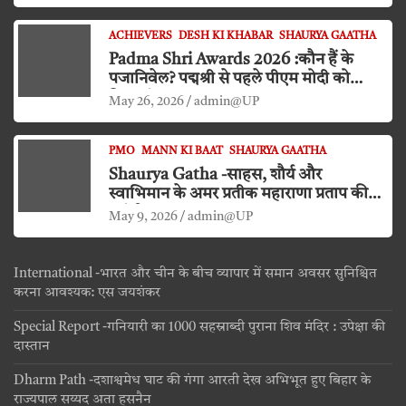
ACHIEVERS
DESH KI KHABAR
SHAURYA GAATHA
Padma Shri Awards 2026 :कौन हैं के
पजानिवेल? पद्मश्री से पहले पीएम मोदी को
किया दंडवत प्रणाम
May 26, 2026
admin@UP
PMO
MANN KI BAAT
SHAURYA GAATHA
Shaurya Gatha -साहस, शौर्य और
स्वाभिमान के अमर प्रतीक महाराणा प्रताप की
जयंती
May 9, 2026
admin@UP
International -भारत और चीन के बीच व्यापार में समान अवसर सुनिश्चित
करना आवश्यक: एस जयशंकर
Special Report -गनियारी का 1000 सहस्राब्दी पुराना शिव मंदिर : उपेक्षा की
दास्तान
Dharm Path -दशाश्वमेध घाट की गंगा आरती देख अभिभूत हुए बिहार के
राज्यपाल सय्यद अता हसनैन