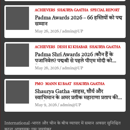
ACHIEVERS
SHAURYA GAATHA
SPECIAL REPORT
Padma Awards 2026 – 66 हस्तियों को पद्म
सम्मान
May 26, 2026
admin@UP
ACHIEVERS
DESH KI KHABAR
SHAURYA GAATHA
Padma Shri Awards 2026 :कौन हैं के
पजानिवेल? पद्मश्री से पहले पीएम मोदी को
किया दंडवत प्रणाम
May 26, 2026
admin@UP
PMO
MANN KI BAAT
SHAURYA GAATHA
Shaurya Gatha -साहस, शौर्य और
स्वाभिमान के अमर प्रतीक महाराणा प्रताप की
जयंती
May 9, 2026
admin@UP
International -भारत और चीन के बीच व्यापार में समान अवसर सुनिश्चित
करना आवश्यक: एस जयशंकर