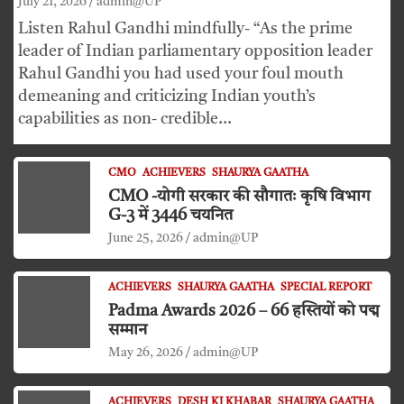
July 21, 2026
admin@UP
Listen Rahul Gandhi mindfully- “As the prime
leader of Indian parliamentary opposition leader
Rahul Gandhi you had used your foul mouth
demeaning and criticizing Indian youth’s
capabilities as non- credible…
CMO
ACHIEVERS
SHAURYA GAATHA
CMO -योगी सरकार की सौगातः कृषि विभाग
G-3 में 3446 चयनित
June 25, 2026
admin@UP
ACHIEVERS
SHAURYA GAATHA
SPECIAL REPORT
Padma Awards 2026 – 66 हस्तियों को पद्म
सम्मान
May 26, 2026
admin@UP
ACHIEVERS
DESH KI KHABAR
SHAURYA GAATHA