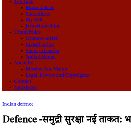
Top Tags
Mann ki Baat
State Alerts
My Zilla
Jaroori soochna
Uttam Police
Crime-o-meter
Investigation
Shaurya Gaatha
Wall of Shame
About Us
Mission And Vision
Legal, Privacy and Copyrights
Contact
Newsletter
Indian defence
Defence -समुद्री सुरक्षा नई ताकत: 