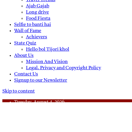
Travel Trends
Ajab Gajab
Long drive
Food Fiesta
Selfie to banti hai
Wall of Fame
Achievers
State Quiz
Hello bol Tijori khol
About Us
Mission And Vision
Legal. Privacy and Copyright Policy
Contact Us
Signup to our Newsletter
Skip to content
Tuesday, August 4, 2026
Daily News
Uttam Pradesh