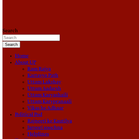
Search
Search
Home
About UP
Ram Rajya
Kartavya Path
Uttam Lakshay
Uttam Aadarsh
Uttam Karyashaili
Uttam Karypranaali
Vikas he Adhaar
Political Pod
Rajneeti ke Kautilya
Jaroori soochna
Helplines