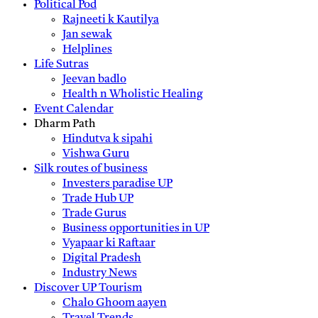
Political Pod
Rajneeti k Kautilya
Jan sewak
Helplines
Life Sutras
Jeevan badlo
Health n Wholistic Healing
Event Calendar
Dharm Path
Hindutva k sipahi
Vishwa Guru
Silk routes of business
Investers paradise UP
Trade Hub UP
Trade Gurus
Business opportunities in UP
Vyapaar ki Raftaar
Digital Pradesh
Industry News
Discover UP Tourism
Chalo Ghoom aayen