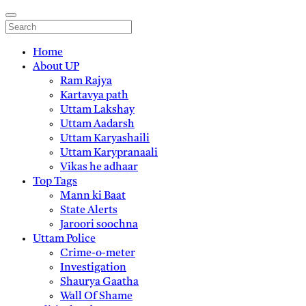
Home
About UP
Ram Rajya
Kartavya path
Uttam Lakshay
Uttam Aadarsh
Uttam Karyashaili
Uttam Karypranaali
Vikas he adhaar
Top Tags
Mann ki Baat
State Alerts
Jaroori soochna
Uttam Police
Crime-o-meter
Investigation
Shaurya Gaatha
Wall Of Shame