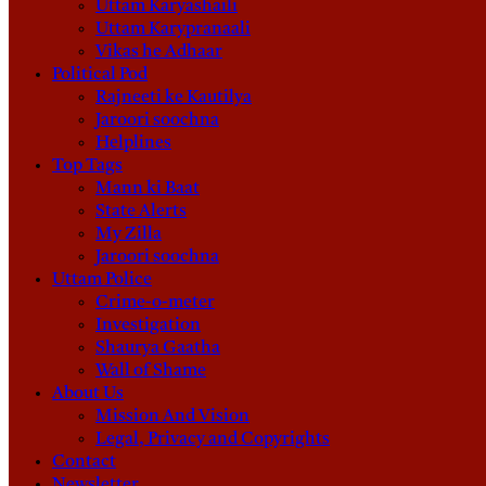
Uttam Karyashaili
Uttam Karypranaali
Vikas he Adhaar
Political Pod
Rajneeti ke Kautilya
Jaroori soochna
Helplines
Top Tags
Mann ki Baat
State Alerts
My Zilla
Jaroori soochna
Uttam Police
Crime-o-meter
Investigation
Shaurya Gaatha
Wall of Shame
About Us
Mission And Vision
Legal, Privacy and Copyrights
Contact
Newsletter