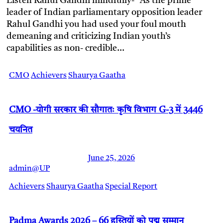
Listen Rahul Gandhi mindfully- “As the prime
leader of Indian parliamentary opposition leader
Rahul Gandhi you had used your foul mouth
demeaning and criticizing Indian youth’s
capabilities as non- credible…
CMO
Achievers
Shaurya Gaatha
CMO -योगी सरकार की सौगातः कृषि विभाग G-3 में 3446
चयनित
June 25, 2026
admin@UP
Achievers
Shaurya Gaatha
Special Report
Padma Awards 2026 – 66 हस्तियों को पद्म सम्मान