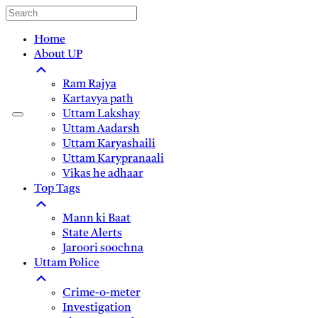
Home
About UP
Ram Rajya
Kartavya path
Uttam Lakshay
Uttam Aadarsh
Uttam Karyashaili
Uttam Karypranaali
Vikas he adhaar
Top Tags
Mann ki Baat
State Alerts
Jaroori soochna
Uttam Police
Crime-o-meter
Investigation