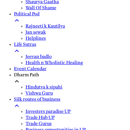
Shaurya Gaatha
Wall Of Shame
Political Pod
Rajneeti k Kautilya
Jan sewak
Helplines
Life Sutras
Jeevan badlo
Health n Wholistic Healing
Event Calendar
Dharm Path
Hindutva k sipahi
Vishwa Guru
Silk routes of business
Investers paradise UP
Trade Hub UP
Trade Gurus