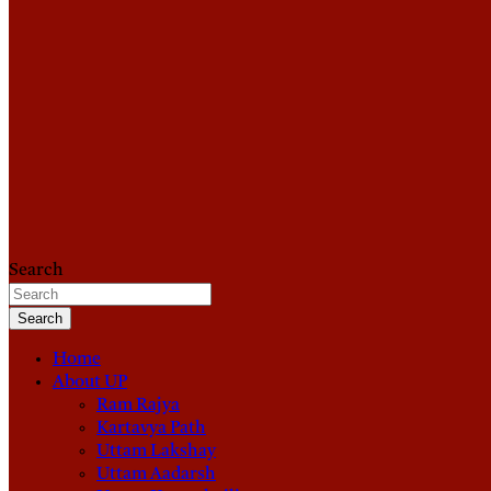
Search
Search
Home
About UP
Ram Rajya
Kartavya Path
Uttam Lakshay
Uttam Aadarsh