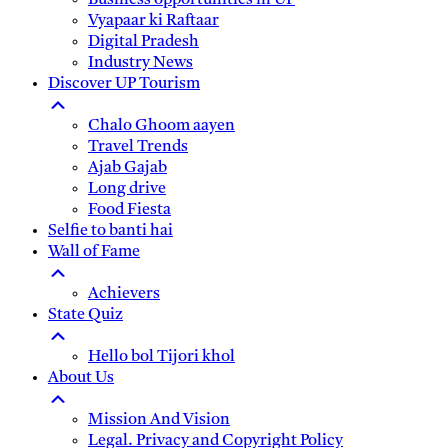
Business opportunities in UP
Vyapaar ki Raftaar
Digital Pradesh
Industry News
Discover UP Tourism
Chalo Ghoom aayen
Travel Trends
Ajab Gajab
Long drive
Food Fiesta
Selfie to banti hai
Wall of Fame
Achievers
State Quiz
Hello bol Tijori khol
About Us
Mission And Vision
Legal. Privacy and Copyright Policy