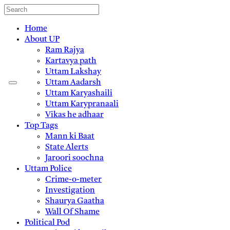
Home
About UP
Ram Rajya
Kartavya path
Uttam Lakshay
Uttam Aadarsh
Uttam Karyashaili
Uttam Karypranaali
Vikas he adhaar
Top Tags
Mann ki Baat
State Alerts
Jaroori soochna
Uttam Police
Crime-o-meter
Investigation
Shaurya Gaatha
Wall Of Shame
Political Pod