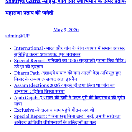
Shaurya Gatha -साहस, शौर्य और स्वाभिमान के अमर प्रतीक
महाराणा प्रताप की जयंती
May 9, 2026
admin@UP
International -भारत और चीन के बीच व्यापार में समान अवसर
सुनिश्चित करना आवश्यक: एस जयशंकर
Special Report -गनियारी का 1000 सहस्राब्दी पुराना शिव मंदिर :
उपेक्षा की दास्तान
Dharm Path -दशाश्वमेध घाट की गंगा आरती देख अभिभूत हुए
बिहार के राज्यपाल सय्यद अता हसनैन
Assam Elections 2026 -‘पहले ही लगा लिया था जीत का
अनुमान’ : हिमंता बिस्वा सरमा
Ajab Gajab -73 साल की दादी ने पैदल पूरी की केदारनाथ की दुर्गम
यात्रा
Exclusive -केदारनाथ धाम पहुंचे गौतम अदाणी
Special Report : “बिना खड्ग बिना ढाल” नहीं, हमारी स्वतंत्रता
असँख्य क्रांतिवीर वीरांगनाओं के बलिदानों का फल