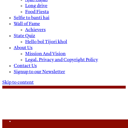
Ajab Gajab
Long drive
Food Fiesta
Selfie to banti hai
Wall of Fame
Achievers
State Quiz
Hello bol Tijori khol
About Us
Mission And Vision
Legal. Privacy and Copyright Policy
Contact Us
Signup to our Newsletter
Skip to content
Friday, August 7, 2026
Daily News
Uttam Pradesh