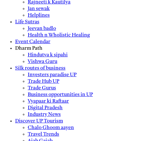
Rajneeti k Kautilya
Jan sewak
Helplines
Life Sutras
Jeevan badlo
Health n Wholistic Healing
Event Calendar
Dharm Path
Hindutva k sipahi
Vishwa Guru
Silk routes of business
Investers paradise UP
Trade Hub UP
Trade Gurus
Business opportunities in UP
Vyapaar ki Raftaar
Digital Pradesh
Industry News
Discover UP Tourism
Chalo Ghoom aayen
Travel Trends