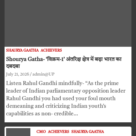
SHAURYA GAATHA
ACHIEVERS
Shourya Gatha- ‘विक्रम-1’ अंतरिक्ष क्षेत्र में बढ़ा भारत का
दबदबा
July 21, 2026
admin@UP
Listen Rahul Gandhi mindfully- “As the prime
leader of Indian parliamentary opposition leader
Rahul Gandhi you had used your foul mouth
demeaning and criticizing Indian youth’s
capabilities as non- credible…
CMO
ACHIEVERS
SHAURYA GAATHA