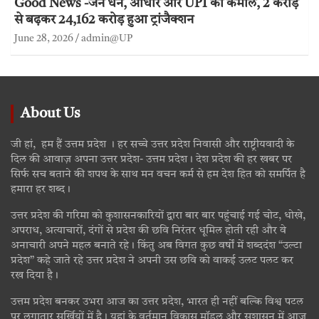
Good News -जन धन, आधार और UPI का कमाल, 2 करोड़
से बढ़कर 24,162 करोड़ हुआ ट्रांजैक्शन
June 28, 2026
admin@UP
About Us
जी हां, हम हैं उत्तम प्रदेश । हर सच्चे उत्तर प्रदेश निवासी और राष्ट्रीयवादी के
दिल की आवाज़ अपना उत्तर प्रदेश- उत्तम प्रदेश। देश प्रदेश की हर खबर पर
सिर्फ सच बताने की शपथ के साथ मन वचन कर्म से हम देश हित को समर्पित है
हमारा हर शब्द।
उत्तर प्रदेश की गरिमा को कुशासनकारियों द्वारा बार बार पहुंचाई गई चोट, धोखे,
अपराध, अत्याचारों, दंगों से प्रदेश की छवि निरंतर धूमिल होती रही और वे
अनाचारी अपने महल बनाते रहे। किंतु अब विगत कुछ वर्षों में शब्ददंश “उल्टा
प्रदेश” कहे जाते रहे उत्तर प्रदेश ने अपनी उस छवि को वाकई उलट पलट कर
रख दिया है।
उत्तम प्रदेश बनकर उभरा आज का उत्तर प्रदेश, भारत ही नहीं बल्कि विश्व पटल
पर लगातार सुर्खियों में है। यहां के वर्तमान विकास मॉडल और सुशासन में आज