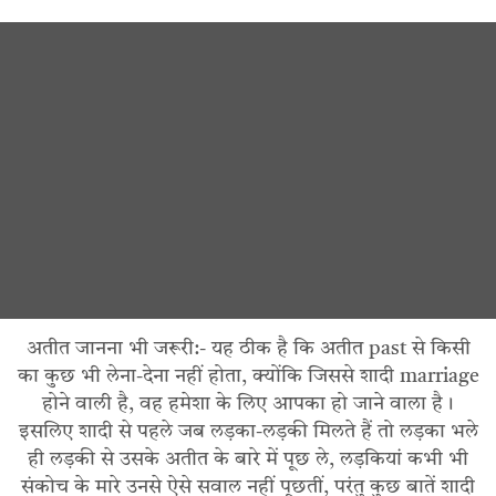
अतीत जानना भी जरूरी:- यह ठीक है कि अतीत past से किसी
का कुछ भी लेना-देना नहीं होता, क्योंकि जिससे शादी marriage
होने वाली है, वह हमेशा के लिए आपका हो जाने वाला है।
इसलिए शादी से पहले जब लड़का-लड़की मिलते हैं तो लड़का भले
ही लड़की से उसके अतीत के बारे में पूछ ले, लड़कियां कभी भी
संकोच के मारे उनसे ऐसे सवाल नहीं पूछतीं, परंतु कुछ बातें शादी