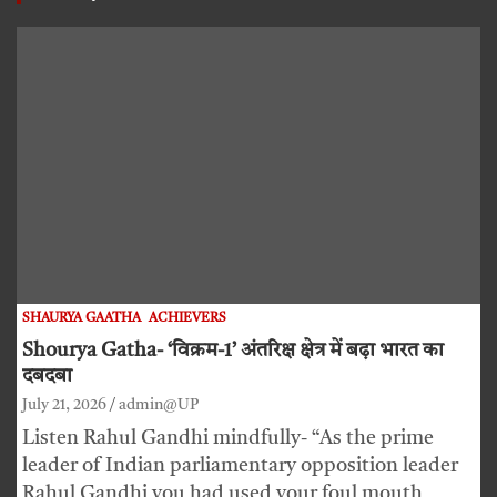
SHAURYA GAATHA
ACHIEVERS
Shourya Gatha- ‘विक्रम-1’ अंतरिक्ष क्षेत्र में बढ़ा भारत का
दबदबा
July 21, 2026
admin@UP
Listen Rahul Gandhi mindfully- “As the prime
leader of Indian parliamentary opposition leader
Rahul Gandhi you had used your foul mouth