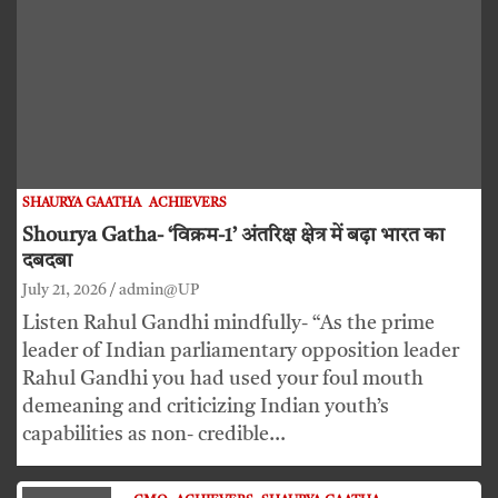
SHAURYA GAATHA
ACHIEVERS
Shourya Gatha- ‘विक्रम-1’ अंतरिक्ष क्षेत्र में बढ़ा भारत का
दबदबा
July 21, 2026
admin@UP
Listen Rahul Gandhi mindfully- “As the prime
leader of Indian parliamentary opposition leader
Rahul Gandhi you had used your foul mouth
demeaning and criticizing Indian youth’s
capabilities as non- credible…