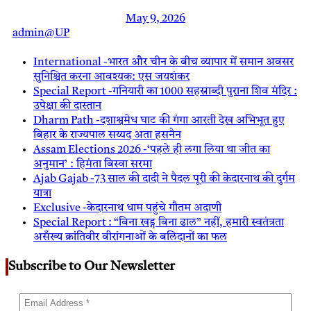
May 9, 2026
admin@UP
International -भारत और चीन के बीच व्यापार में समान अवसर
सुनिश्चित करना आवश्यक: एस जयशंकर
Special Report -गनियारी का 1000 सहस्राब्दी पुराना शिव मंदिर :
उपेक्षा की दास्तान
Dharm Path -दशाश्वमेध घाट की गंगा आरती देख अभिभूत हुए
बिहार के राज्यपाल सय्यद अता हसनैन
Assam Elections 2026 -‘पहले ही लगा लिया था जीत का
अनुमान’ : हिमंता बिस्वा सरमा
Ajab Gajab -73 साल की दादी ने पैदल पूरी की केदारनाथ की दुर्गम
यात्रा
Exclusive -केदारनाथ धाम पहुंचे गौतम अदाणी
Special Report : “बिना खड्ग बिना ढाल” नहीं, हमारी स्वतंत्रता
असँख्य क्रांतिवीर वीरांगनाओं के बलिदानों का फल
Subscribe to Our Newsletter