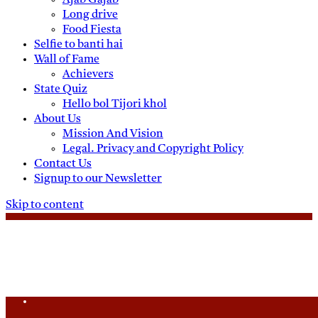
Ajab Gajab
Long drive
Food Fiesta
Selfie to banti hai
Wall of Fame
Achievers
State Quiz
Hello bol Tijori khol
About Us
Mission And Vision
Legal. Privacy and Copyright Policy
Contact Us
Signup to our Newsletter
Skip to content
Sunday, August 9, 2026
Daily News
Uttam Pradesh