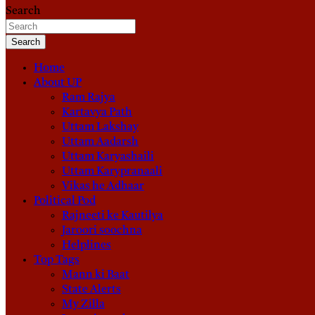
Search
Search
Home
About UP
Ram Rajya
Kartavya Path
Uttam Lakshay
Uttam Aadarsh
Uttam Karyashaili
Uttam Karypranaali
Vikas he Adhaar
Political Pod
Rajneeti ke Kautilya
Jaroori soochna
Helplines
Top Tags
Mann ki Baat
State Alerts
My Zilla