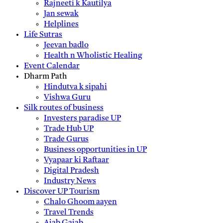
Rajneeti k Kautilya
Jan sewak
Helplines
Life Sutras
Jeevan badlo
Health n Wholistic Healing
Event Calendar
Dharm Path
Hindutva k sipahi
Vishwa Guru
Silk routes of business
Investers paradise UP
Trade Hub UP
Trade Gurus
Business opportunities in UP
Vyapaar ki Raftaar
Digital Pradesh
Industry News
Discover UP Tourism
Chalo Ghoom aayen
Travel Trends