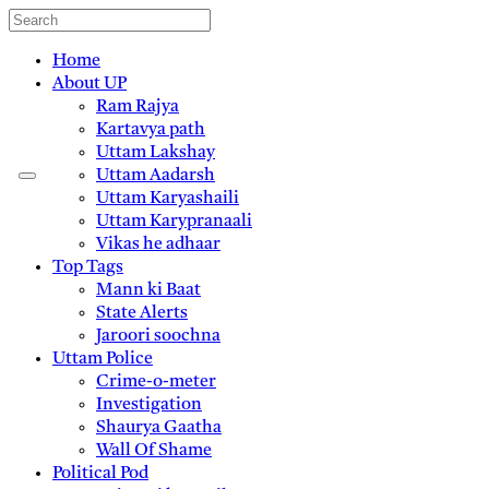
Home
About UP
Ram Rajya
Kartavya path
Uttam Lakshay
Uttam Aadarsh
Uttam Karyashaili
Uttam Karypranaali
Vikas he adhaar
Top Tags
Mann ki Baat
State Alerts
Jaroori soochna
Uttam Police
Crime-o-meter
Investigation
Shaurya Gaatha
Wall Of Shame
Political Pod