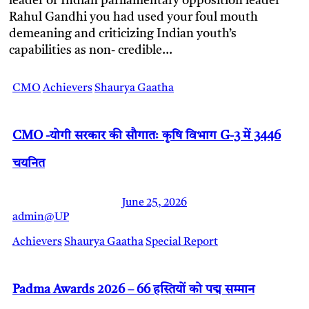
leader of Indian parliamentary opposition leader
Rahul Gandhi you had used your foul mouth
demeaning and criticizing Indian youth’s
capabilities as non- credible…
CMO
Achievers
Shaurya Gaatha
CMO -योगी सरकार की सौगातः कृषि विभाग G-3 में 3446
चयनित
June 25, 2026
admin@UP
Achievers
Shaurya Gaatha
Special Report
Padma Awards 2026 – 66 हस्तियों को पद्म सम्मान