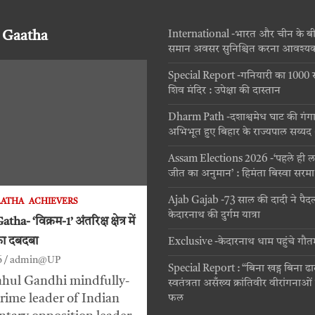
 Gaatha
International -भारत और चीन के बीच 
समान अवसर सुनिश्चित करना आवश्य
Special Report -गनियारी का 1000 सहस
शिव मंदिर : उपेक्षा की दास्तान
Dharm Path -दशाश्वमेध घाट की गंग
अभिभूत हुए बिहार के राज्यपाल सय्य
Assam Elections 2026 -‘पहले ही ल
जीत का अनुमान’ : हिमंता बिस्वा सरमा
Ajab Gajab -73 साल की दादी ने पैदल
AATHA
ACHIEVERS
केदारनाथ की दुर्गम यात्रा
a- ‘विक्रम-1’ अंतरिक्ष क्षेत्र में
का दबदबा
Exclusive -केदारनाथ धाम पहुंचे गौ
6
admin@UP
Special Report : “बिना खड्ग बिना ढा
ahul Gandhi mindfully-
स्वतंत्रता असँख्य क्रांतिवीर वीरांगनाओ
rime leader of Indian
फल