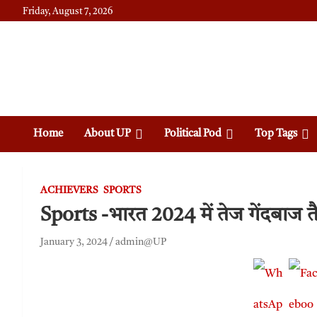
Friday, August 7, 2026
Daily News
Uttam Pradesh
Home
About UP
Political Pod
Top Tags
ACHIEVERS
SPORTS
Sports -भारत 2024 में तेज गेंदबाज त
January 3, 2024
admin@UP