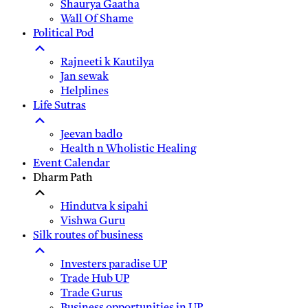
Shaurya Gaatha
Wall Of Shame
Political Pod
Rajneeti k Kautilya
Jan sewak
Helplines
Life Sutras
Jeevan badlo
Health n Wholistic Healing
Event Calendar
Dharm Path
Hindutva k sipahi
Vishwa Guru
Silk routes of business
Investers paradise UP
Trade Hub UP
Trade Gurus