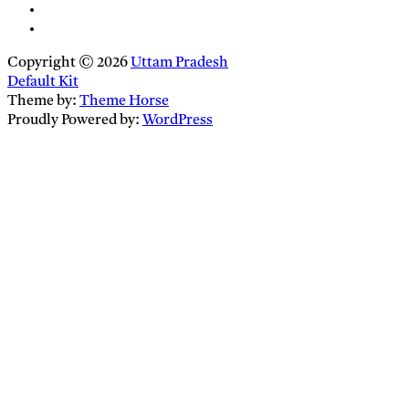
Copyright © 2026
Uttam Pradesh
Default Kit
Theme by:
Theme Horse
Proudly Powered by:
WordPress
Close
this
module
Newsletter Signup
Enter your
Email
email address
SUBSCRIBE