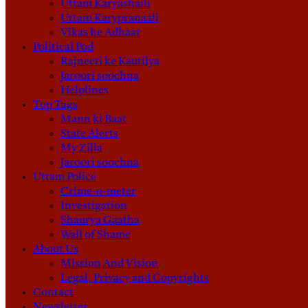
Uttam Karyashaili
Uttam Karypranaali
Vikas he Adhaar
Political Pod
Rajneeti ke Kautilya
Jaroori soochna
Helplines
Top Tags
Mann ki Baat
State Alerts
My Zilla
Jaroori soochna
Uttam Police
Crime-o-meter
Investigation
Shaurya Gaatha
Wall of Shame
About Us
Mission And Vision
Legal, Privacy and Copyrights
Contact
Newsletter