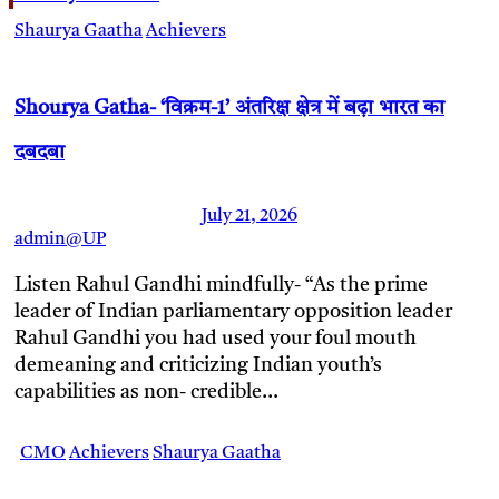
Shaurya Gaatha
Achievers
Shourya Gatha- ‘विक्रम-1’ अंतरिक्ष क्षेत्र में बढ़ा भारत का
दबदबा
July 21, 2026
admin@UP
Listen Rahul Gandhi mindfully- “As the prime
leader of Indian parliamentary opposition leader
Rahul Gandhi you had used your foul mouth
demeaning and criticizing Indian youth’s
capabilities as non- credible…
CMO
Achievers
Shaurya Gaatha