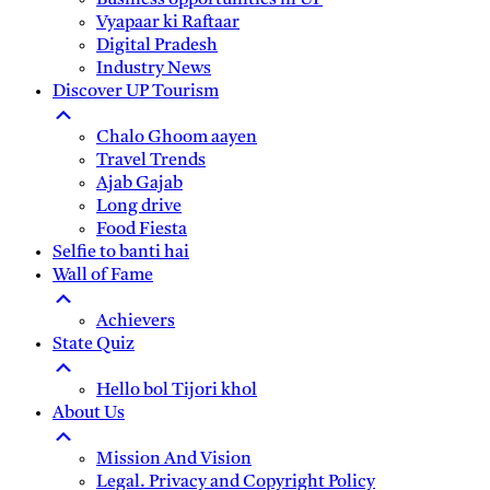
Business opportunities in UP
Vyapaar ki Raftaar
Digital Pradesh
Industry News
Discover UP Tourism
Chalo Ghoom aayen
Travel Trends
Ajab Gajab
Long drive
Food Fiesta
Selfie to banti hai
Wall of Fame
Achievers
State Quiz
Hello bol Tijori khol
About Us
Mission And Vision
Legal. Privacy and Copyright Policy