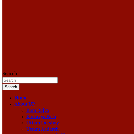
Search
Search
Home
About UP
Ram Rajya
Kartavya Path
Uttam Lakshay
Uttam Aadarsh