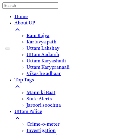
Home
About UP
Ram Rajya
Kartavya path
Uttam Lakshay
Uttam Aadarsh
Uttam Karyashaili
Uttam Karypranaali
Vikas he adhaar
Top Tags
Mann ki Baat
State Alerts
Jaroori soochna
Uttam Police
Crime-o-meter
Investigation