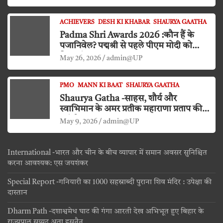
ACHIEVERS
DESH KI KHABAR
SHAURYA GAATHA
Padma Shri Awards 2026 :कौन हैं के
पजानिवेल? पद्मश्री से पहले पीएम मोदी को
किया दंडवत प्रणाम
May 26, 2026
admin@UP
PMO
MANN KI BAAT
SHAURYA GAATHA
Shaurya Gatha -साहस, शौर्य और
स्वाभिमान के अमर प्रतीक महाराणा प्रताप की
जयंती
May 9, 2026
admin@UP
International -भारत और चीन के बीच व्यापार में समान अवसर सुनिश्चित
करना आवश्यक: एस जयशंकर
Special Report -गनियारी का 1000 सहस्राब्दी पुराना शिव मंदिर : उपेक्षा की
दास्तान
Dharm Path -दशाश्वमेध घाट की गंगा आरती देख अभिभूत हुए बिहार के
राज्यपाल सय्यद अता हसनैन