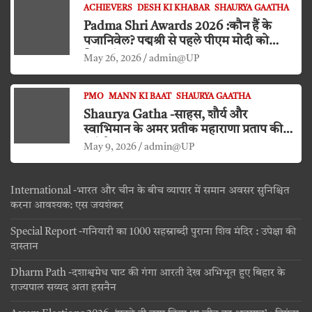
ACHIEVERS
DESH KI KHABAR
SHAURYA GAATHA
Padma Shri Awards 2026 :कौन हैं के
पजानिवेल? पद्मश्री से पहले पीएम मोदी को
किया दंडवत प्रणाम
May 26, 2026
admin@UP
PMO
MANN KI BAAT
SHAURYA GAATHA
Shaurya Gatha -साहस, शौर्य और
स्वाभिमान के अमर प्रतीक महाराणा प्रताप की
जयंती
May 9, 2026
admin@UP
International -भारत और चीन के बीच व्यापार में समान अवसर सुनिश्चित
करना आवश्यक: एस जयशंकर
Special Report -गनियारी का 1000 सहस्राब्दी पुराना शिव मंदिर : उपेक्षा की
दास्तान
Dharm Path -दशाश्वमेध घाट की गंगा आरती देख अभिभूत हुए बिहार के
राज्यपाल सय्यद अता हसनैन