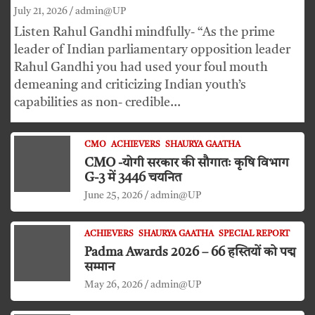
July 21, 2026
admin@UP
Listen Rahul Gandhi mindfully- “As the prime
leader of Indian parliamentary opposition leader
Rahul Gandhi you had used your foul mouth
demeaning and criticizing Indian youth’s
capabilities as non- credible…
CMO
ACHIEVERS
SHAURYA GAATHA
CMO -योगी सरकार की सौगातः कृषि विभाग
G-3 में 3446 चयनित
June 25, 2026
admin@UP
ACHIEVERS
SHAURYA GAATHA
SPECIAL REPORT
Padma Awards 2026 – 66 हस्तियों को पद्म
सम्मान
May 26, 2026
admin@UP