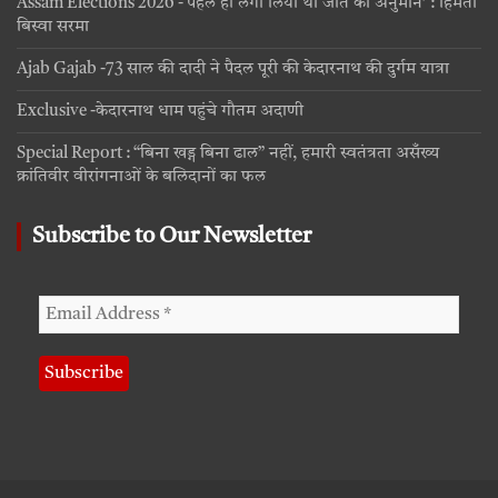
Assam Elections 2026 -‘पहले ही लगा लिया था जीत का अनुमान’ : हिमंता
बिस्वा सरमा
Ajab Gajab -73 साल की दादी ने पैदल पूरी की केदारनाथ की दुर्गम यात्रा
Exclusive -केदारनाथ धाम पहुंचे गौतम अदाणी
Special Report : “बिना खड्ग बिना ढाल” नहीं, हमारी स्वतंत्रता असँख्य
क्रांतिवीर वीरांगनाओं के बलिदानों का फल
Subscribe to Our Newsletter