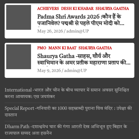
ACHIEVERS
DESH KI KHABAR
SHAURYA GAATHA
Padma Shri Awards 2026 :कौन हैं के
पजानिवेल? पद्मश्री से पहले पीएम मोदी को
किया दंडवत प्रणाम
May 26, 2026
admin@UP
PMO
MANN KI BAAT
SHAURYA GAATHA
Shaurya Gatha -साहस, शौर्य और
स्वाभिमान के अमर प्रतीक महाराणा प्रताप की
जयंती
May 9, 2026
admin@UP
International -भारत और चीन के बीच व्यापार में समान अवसर सुनिश्चित
करना आवश्यक: एस जयशंकर
Special Report -गनियारी का 1000 सहस्राब्दी पुराना शिव मंदिर : उपेक्षा की
दास्तान
Dharm Path -दशाश्वमेध घाट की गंगा आरती देख अभिभूत हुए बिहार के
राज्यपाल सय्यद अता हसनैन