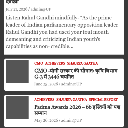
दबदबा
July 21, 2026
admin@UP
Listen Rahul Gandhi mindfully- “As the prime
leader of Indian parliamentary opposition leader
Rahul Gandhi you had used your foul mouth
demeaning and criticizing Indian youth’s
capabilities as non- credible…
CMO
ACHIEVERS
SHAURYA GAATHA
CMO -योगी सरकार की सौगातः कृषि विभाग
G-3 में 3446 चयनित
June 25, 2026
admin@UP
ACHIEVERS
SHAURYA GAATHA
SPECIAL REPORT
Padma Awards 2026 – 66 हस्तियों को पद्म
सम्मान
May 26, 2026
admin@UP