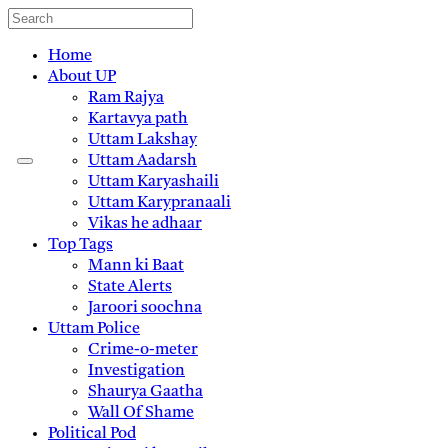
Home
About UP
Ram Rajya
Kartavya path
Uttam Lakshay
Uttam Aadarsh
Uttam Karyashaili
Uttam Karypranaali
Vikas he adhaar
Top Tags
Mann ki Baat
State Alerts
Jaroori soochna
Uttam Police
Crime-o-meter
Investigation
Shaurya Gaatha
Wall Of Shame
Political Pod