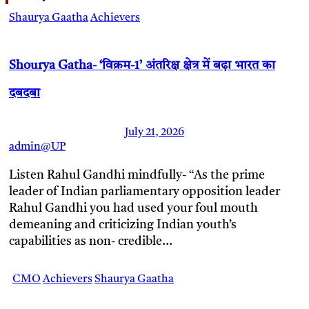
Shaurya Gaatha
Achievers
Shourya Gatha- ‘विक्रम-1’ अंतरिक्ष क्षेत्र में बढ़ा भारत का
दबदबा
July 21, 2026
admin@UP
Listen Rahul Gandhi mindfully- “As the prime
leader of Indian parliamentary opposition leader
Rahul Gandhi you had used your foul mouth
demeaning and criticizing Indian youth’s
capabilities as non- credible…
CMO
Achievers
Shaurya Gaatha