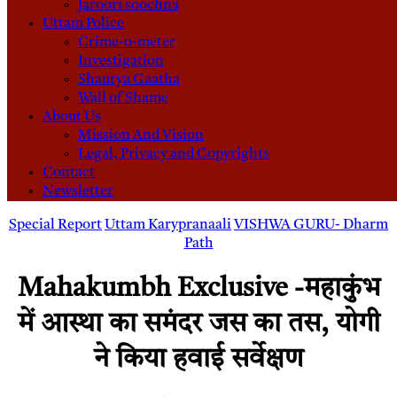
Jaroori soochna
Uttam Police
Crime-o-meter
Investigation
Shaurya Gaatha
Wall of Shame
About Us
Mission And Vision
Legal, Privacy and Copyrights
Contact
Newsletter
Special Report
Uttam Karypranaali
VISHWA GURU- Dharm
Path
Mahakumbh Exclusive -महाकुंभ
में आस्था का समंदर जस का तस, योगी
ने किया हवाई सर्वेक्षण