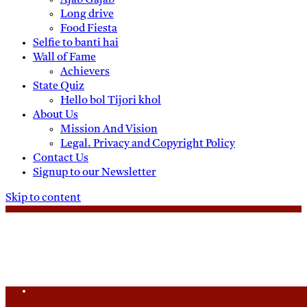
Ajab Gajab
Long drive
Food Fiesta
Selfie to banti hai
Wall of Fame
Achievers
State Quiz
Hello bol Tijori khol
About Us
Mission And Vision
Legal. Privacy and Copyright Policy
Contact Us
Signup to our Newsletter
Skip to content
Friday, August 7, 2026
Daily News
Uttam Pradesh