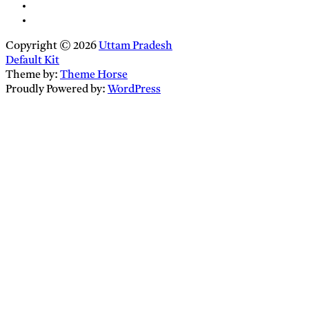
Copyright © 2026
Uttam Pradesh
Default Kit
Theme by:
Theme Horse
Proudly Powered by:
WordPress
Close
this
module
Newsletter Signup
Enter your
Email
email address
SUBSCRIBE