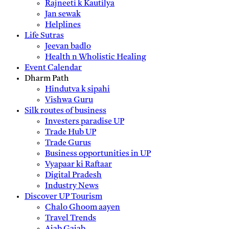
Rajneeti k Kautilya
Jan sewak
Helplines
Life Sutras
Jeevan badlo
Health n Wholistic Healing
Event Calendar
Dharm Path
Hindutva k sipahi
Vishwa Guru
Silk routes of business
Investers paradise UP
Trade Hub UP
Trade Gurus
Business opportunities in UP
Vyapaar ki Raftaar
Digital Pradesh
Industry News
Discover UP Tourism
Chalo Ghoom aayen
Travel Trends