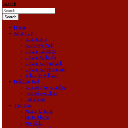
Search
Search
Home
About UP
Ram Rajya
Kartavya Path
Uttam Lakshay
Uttam Aadarsh
Uttam Karyashaili
Uttam Karypranaali
Vikas he Adhaar
Political Pod
Rajneeti ke Kautilya
Jaroori soochna
Helplines
Top Tags
Mann ki Baat
State Alerts
My Zilla